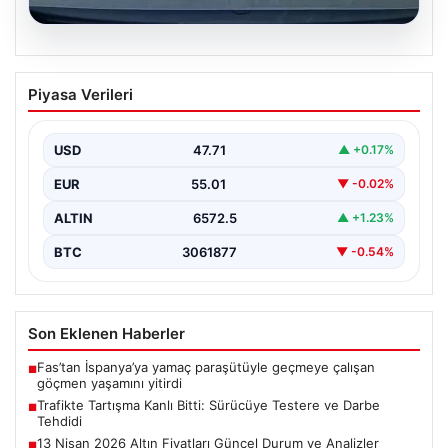
06.08.2026
Trafikte Tartışma Kanlı Bitti: Sürücüye
Piyasa Verileri
Testere ve Darbe Tehdidi
Adana'nın Sarıçam ilçesinde, trafikte gerçekleşen ciddi
bir tartışma, şiddet olayına dönüştü. Olay sırasında bir…
USD
47.71
▲ +0.17%
EUR
55.01
▼ -0.02%
ALTIN
6572.5
▲ +1.23%
BTC
3061877
▼ -0.54%
Son Eklenen Haberler
Fas’tan İspanya’ya yamaç paraşütüyle geçmeye çalışan
■
göçmen yaşamını yitirdi
Trafikte Tartışma Kanlı Bitti: Sürücüye Testere ve Darbe
■
Tehdidi
13 Nisan 2026 Altın Fiyatları Güncel Durum ve Analizler
■