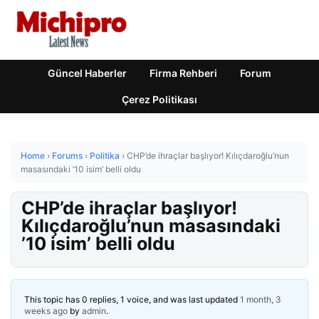
Güncel Haberler
Firma Rehberi
Forum
Çerez Politikası
Home
›
Forums
›
Politika
›
CHP’de ihraçlar başlıyor! Kılıçdaroğlu’nun
masasındaki ’10 isim’ belli oldu
CHP’de ihraçlar başlıyor!
Kılıçdaroğlu’nun masasındaki
’10 isim’ belli oldu
This topic has 0 replies, 1 voice, and was last updated
1 month, 3
weeks ago
by
admin
.