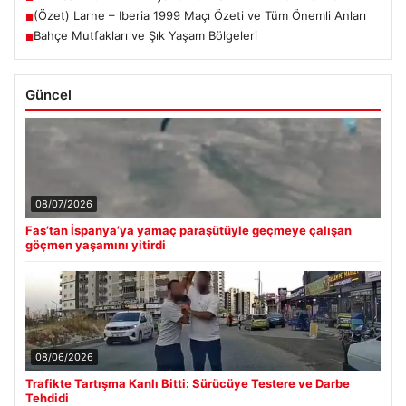
(Özet) Larne – Iberia 1999 Maçı Özeti ve Tüm Önemli Anları
■
Bahçe Mutfakları ve Şık Yaşam Bölgeleri
■
Güncel
08/07/2026
Fas’tan İspanya’ya yamaç paraşütüyle geçmeye çalışan
göçmen yaşamını yitirdi
08/06/2026
Trafikte Tartışma Kanlı Bitti: Sürücüye Testere ve Darbe
Tehdidi