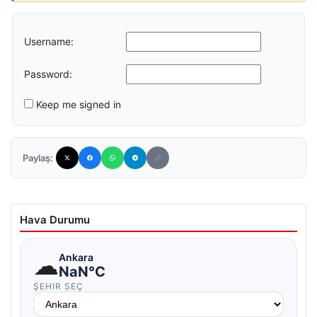
Username:
Password:
Keep me signed in
Paylaş:
Hava Durumu
☁
Ankara
NaN°C
ŞEHIR SEÇ