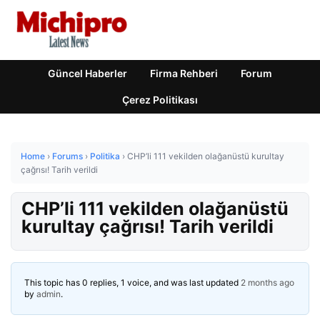
Güncel Haberler
Firma Rehberi
Forum
Çerez Politikası
Home
›
Forums
›
Politika
›
CHP’li 111 vekilden olağanüstü kurultay
çağrısı! Tarih verildi
CHP’li 111 vekilden olağanüstü
kurultay çağrısı! Tarih verildi
This topic has 0 replies, 1 voice, and was last updated
2 months ago
by
admin
.