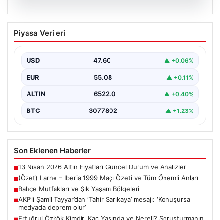
04.08.2026
(Özet) Larne – Iberia 1999 Maçı Özeti
Piyasa Verileri
ve Tüm Önemli Anları
USD
47.60
▲ +0.06%
EUR
55.08
▲ +0.11%
ALTIN
6522.0
▲ +0.40%
BTC
3077802
▲ +1.23%
Son Eklenen Haberler
13 Nisan 2026 Altın Fiyatları Güncel Durum ve Analizler
■
(Özet) Larne – Iberia 1999 Maçı Özeti ve Tüm Önemli Anları
■
Bahçe Mutfakları ve Şık Yaşam Bölgeleri
■
AKP’li Şamil Tayyar’dan ‘Tahir Sarıkaya’ mesajı: ‘Konuşursa
■
medyada deprem olur’
Ertuğrul Özkök Kimdir, Kaç Yaşında ve Nereli? Soruşturmanın
■