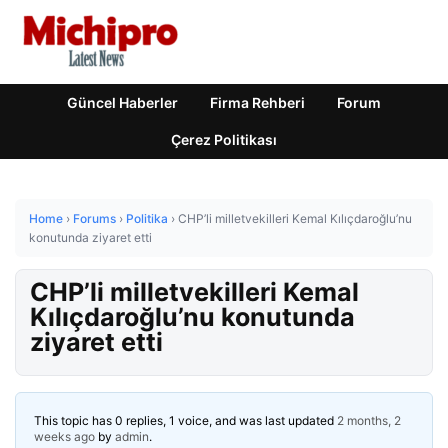
Güncel Haberler
Firma Rehberi
Forum
Çerez Politikası
Home
›
Forums
›
Politika
›
CHP’li milletvekilleri Kemal Kılıçdaroğlu’nu
konutunda ziyaret etti
CHP’li milletvekilleri Kemal
Kılıçdaroğlu’nu konutunda
ziyaret etti
This topic has 0 replies, 1 voice, and was last updated
2 months, 2
weeks ago
by
admin
.