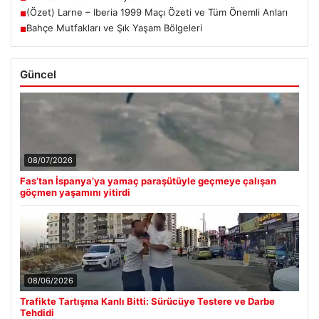
(Özet) Larne – Iberia 1999 Maçı Özeti ve Tüm Önemli Anları
■
Bahçe Mutfakları ve Şık Yaşam Bölgeleri
■
Güncel
08/07/2026
Fas’tan İspanya’ya yamaç paraşütüyle geçmeye çalışan
göçmen yaşamını yitirdi
08/06/2026
Trafikte Tartışma Kanlı Bitti: Sürücüye Testere ve Darbe
Tehdidi