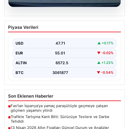
06.08.2026
Trafikte Tartışma Kanlı Bitti: Sürücüye
Piyasa Verileri
Testere ve Darbe Tehdidi
Adana'nın Sarıçam ilçesinde, trafikte gerçekleşen ciddi
bir tartışma, şiddet olayına dönüştü. Olay sırasında bir…
USD
47.71
▲ +0.17%
EUR
55.01
▼ -0.02%
ALTIN
6572.5
▲ +1.23%
BTC
3061877
▼ -0.54%
Son Eklenen Haberler
Fas’tan İspanya’ya yamaç paraşütüyle geçmeye çalışan
■
göçmen yaşamını yitirdi
Trafikte Tartışma Kanlı Bitti: Sürücüye Testere ve Darbe
■
Tehdidi
13 Nisan 2026 Altın Fiyatları Güncel Durum ve Analizler
■