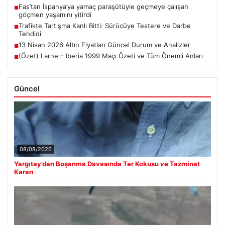
Fas’tan İspanya’ya yamaç paraşütüyle geçmeye çalışan
■
göçmen yaşamını yitirdi
Trafikte Tartışma Kanlı Bitti: Sürücüye Testere ve Darbe
■
Tehdidi
13 Nisan 2026 Altın Fiyatları Güncel Durum ve Analizler
■
(Özet) Larne – Iberia 1999 Maçı Özeti ve Tüm Önemli Anları
■
Güncel
08/08/2026
Yargıtay’dan Boşanma Davasında Ter Kokusu ve Tazminat
Kararı