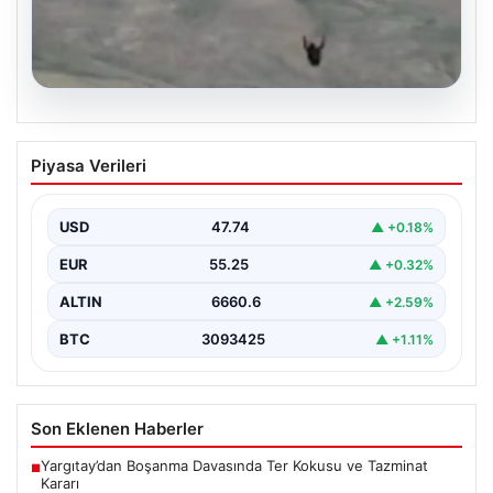
07.08.2026
Fas’tan İspanya’ya yamaç paraşütüyle
Piyasa Verileri
geçmeye çalışan göçmen yaşamını
yitirdi
USD
47.74
▲ +0.18%
{ "title": "Fas'tan İspanya'ya Yamaç Paraşütüyle
Geçmeye Çalışan Göçmen Hayatını Kaybetti",
EUR
55.25
▲ +0.32%
"content": "Fas ile…
ALTIN
6660.6
▲ +2.59%
BTC
3093425
▲ +1.11%
Son Eklenen Haberler
Yargıtay’dan Boşanma Davasında Ter Kokusu ve Tazminat
■
Kararı