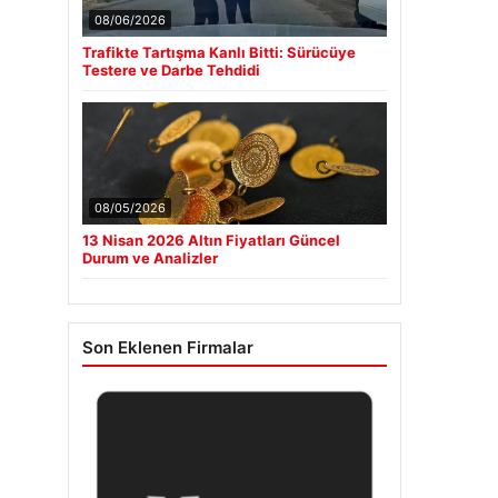
08/06/2026
Trafikte Tartışma Kanlı Bitti: Sürücüye
Testere ve Darbe Tehdidi
08/05/2026
13 Nisan 2026 Altın Fiyatları Güncel
Durum ve Analizler
Son Eklenen Firmalar