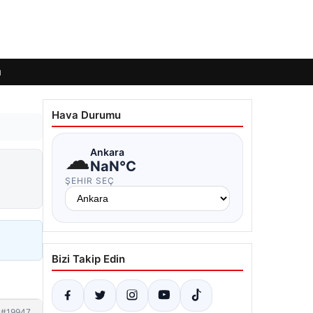
ı
Hava Durumu
☁
Ankara
NaN°C
ŞEHIR SEÇ
Bizi Takip Edin
#19947