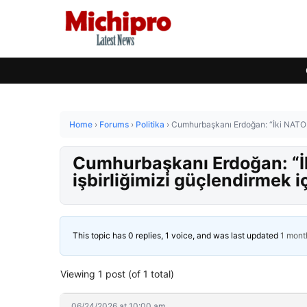
Home
›
Forums
›
Politika
›
Cumhurbaşkanı Erdoğan: “İki NATO mü
Cumhurbaşkanı Erdoğan: “İk
işbirliğimizi güçlendirmek i
This topic has 0 replies, 1 voice, and was last updated
1 mont
Viewing 1 post (of 1 total)
06/24/2026 at 10:00 am