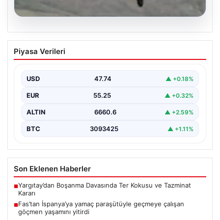
07.08.2026
Fas’tan İspanya’ya yamaç paraşütüyle
Piyasa Verileri
geçmeye çalışan göçmen yaşamını
yitirdi
USD
47.74
▲ +0.18%
{ "title": "Fas'tan İspanya'ya Yamaç Paraşütüyle
Geçmeye Çalışan Göçmen Hayatını Kaybetti",
EUR
55.25
▲ +0.32%
"content": "Fas ile…
ALTIN
6660.6
▲ +2.59%
BTC
3093425
▲ +1.11%
Son Eklenen Haberler
Yargıtay’dan Boşanma Davasında Ter Kokusu ve Tazminat
■
Kararı
Fas’tan İspanya’ya yamaç paraşütüyle geçmeye çalışan
■
göçmen yaşamını yitirdi