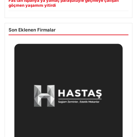
Fas’tan İspanya’ya yamaç paraşütüyle geçmeye çalışan
göçmen yaşamını yitirdi
Son Eklenen Firmalar