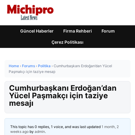
Güncel Haberler
Firma Rehberi
Forum
Çerez Politikası
Home
›
Forums
›
Politika
›
Cumhurbaşkanı Erdoğan’dan Yücel
Paşmakçı için taziye mesajı
Cumhurbaşkanı Erdoğan’dan
Yücel Paşmakçı için taziye
mesajı
This topic has 0 replies, 1 voice, and was last updated
1 month, 2
weeks ago
by
admin
.