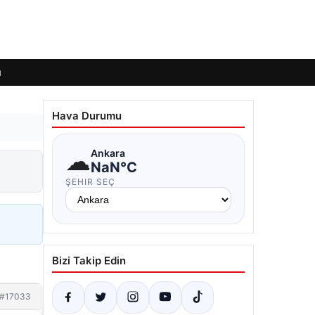
ı
Hava Durumu
☁
Ankara
NaN°C
ŞEHIR SEÇ
Bizi Takip Edin
#17033