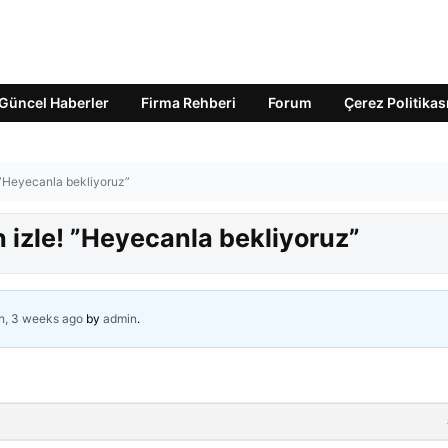
Güncel Haberler
Firma Rehberi
Forum
Çerez Politikas
 ”Heyecanla bekliyoruz”
 izle! ”Heyecanla bekliyoruz”
h, 3 weeks ago
by
admin
.