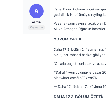
Kanal D’nin Bodrum’da çekilen gen
A
getirdi. İlk iki bölümüyle reyting 
admin
Pazar akşamı yayınlanacak olan 
Keymaster
Ak ve Armağan Oğuz’un başrollerin
YORUM YAĞDI
Daha 17 3. bölüm 2. fragmanına; ‘p
oldu’, ‘her sahnesi harika’ gibi yor
”Onlarla baş etmenin tek yolu, sa
#Daha17 yeni bölümüyle pazar 20
pic.twitter.com/knEFxhxn7K
— Daha 17 (@daha17dizi) June 1
DAHA 17 2. BÖLÜM ÖZETİ: