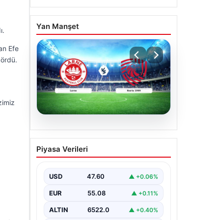
Yan Manşet
ı.
an Efe
gördü.
zimiz
04.08.2026
(Özet) Larne – Iberia 1999
Piyasa Verileri
Maçı Özeti ve Tüm Önemli
Anları
USD
47.60
▲ +0.06%
EUR
55.08
▲ +0.11%
ALTIN
6522.0
▲ +0.40%