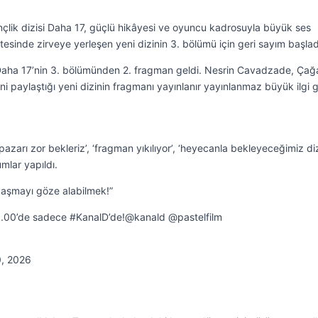
çlik dizisi Daha 17, güçlü hikâyesi ve oyuncu kadrosuyla büyük ses
listesinde zirveye yerleşen yeni dizinin 3. bölümü için geri sayım başlad
Daha 17’nin 3. bölümünden 2. fragman geldi. Nesrin Cavadzade, Çağ
i paylaştığı yeni dizinin fragmanı yayınlanır yayınlanmaz büyük ilgi 
azarı zor bekleriz’, ‘fragman yıkılıyor’, ‘heyecanla bekleyeceğimiz di
umlar yapıldı.
vaşmayı göze alabilmek!”
.00’de sadece #KanalD’de!@kanald @pastelfilm
0, 2026