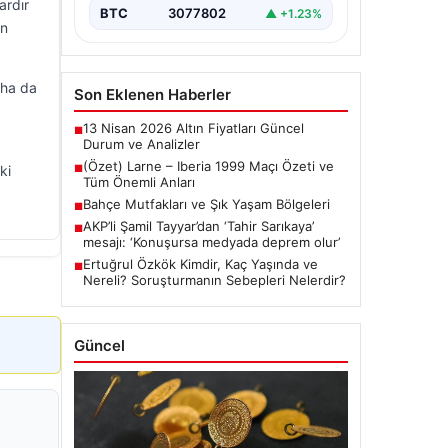
ardır
BTC
3077802
▲ +1.23%
en
aha da
Son Eklenen Haberler
13 Nisan 2026 Altın Fiyatları Güncel
■
Durum ve Analizler
(Özet) Larne – Iberia 1999 Maçı Özeti ve
ki
■
Tüm Önemli Anları
Bahçe Mutfakları ve Şık Yaşam Bölgeleri
■
AKP’li Şamil Tayyar’dan ‘Tahir Sarıkaya’
■
mesajı: ‘Konuşursa medyada deprem olur’
Ertuğrul Özkök Kimdir, Kaç Yaşında ve
■
Nereli? Soruşturmanın Sebepleri Nelerdir?
Güncel