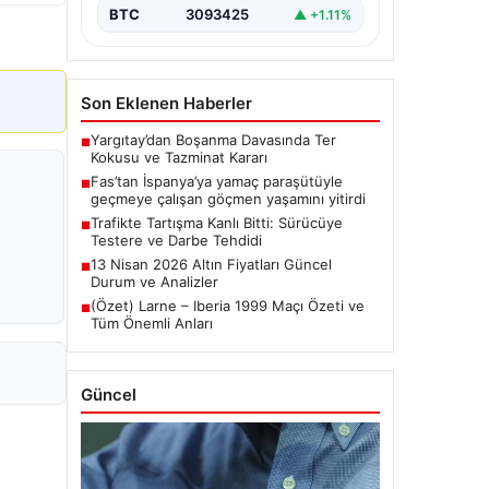
BTC
3093425
▲ +1.11%
Son Eklenen Haberler
Yargıtay’dan Boşanma Davasında Ter
■
Kokusu ve Tazminat Kararı
Fas’tan İspanya’ya yamaç paraşütüyle
■
geçmeye çalışan göçmen yaşamını yitirdi
Trafikte Tartışma Kanlı Bitti: Sürücüye
■
Testere ve Darbe Tehdidi
13 Nisan 2026 Altın Fiyatları Güncel
■
Durum ve Analizler
(Özet) Larne – Iberia 1999 Maçı Özeti ve
■
Tüm Önemli Anları
Güncel