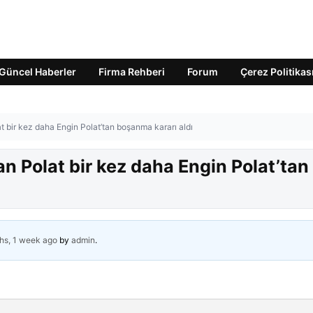
Güncel Haberler
Firma Rehberi
Forum
Çerez Politikas
at bir kez daha Engin Polat’tan boşanma kararı aldı
an Polat bir kez daha Engin Polat’tan
hs, 1 week ago
by
admin
.