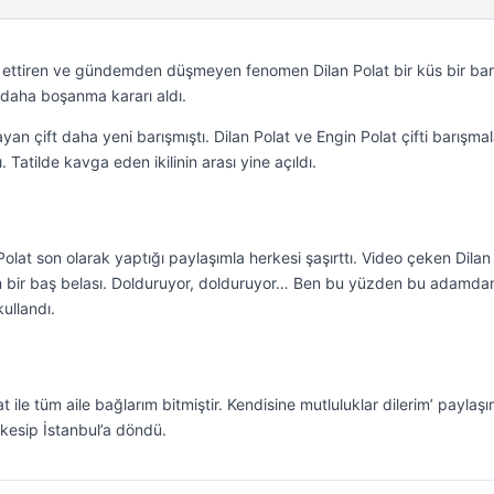
z ettiren ve gündemden düşmeyen fenomen Dilan Polat bir küs bir bar
 daha boşanma kararı aldı.
an çift daha yeni barışmıştı. Dilan Polat ve Engin Polat çifti barışmal
ı. Tatilde kavga eden ikilinin arası yine açıldı.
Polat son olarak yaptığı paylaşımla herkesi şaşırttı. Video çeken Dilan
 bir baş belası. Dolduruyor, dolduruyor… Ben bu yüzden bu adamda
kullandı.
t ile tüm aile bağlarım bitmiştir. Kendisine mutluluklar dilerim’ paylaş
a kesip İstanbul’a döndü.