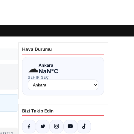
ı
Hava Durumu
☁
Ankara
NaN°C
ŞEHIR SEÇ
Bizi Takip Edin
#13743