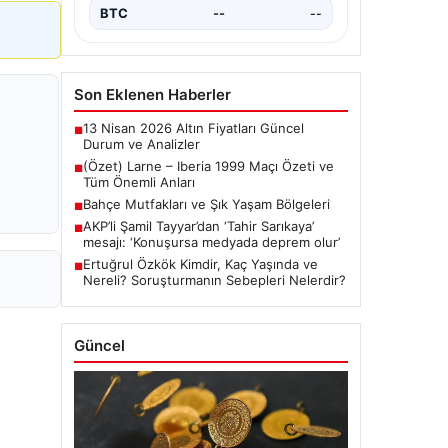
BTC
--
--
Son Eklenen Haberler
13 Nisan 2026 Altın Fiyatları Güncel
■
Durum ve Analizler
(Özet) Larne – Iberia 1999 Maçı Özeti ve
■
Tüm Önemli Anları
Bahçe Mutfakları ve Şık Yaşam Bölgeleri
■
AKP’li Şamil Tayyar’dan ‘Tahir Sarıkaya’
■
mesajı: ‘Konuşursa medyada deprem olur’
Ertuğrul Özkök Kimdir, Kaç Yaşında ve
■
Nereli? Soruşturmanın Sebepleri Nelerdir?
Güncel