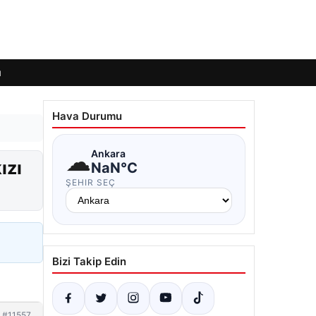
ı
Hava Durumu
☁
Ankara
ızı
NaN°C
ŞEHIR SEÇ
Bizi Takip Edin
#11557