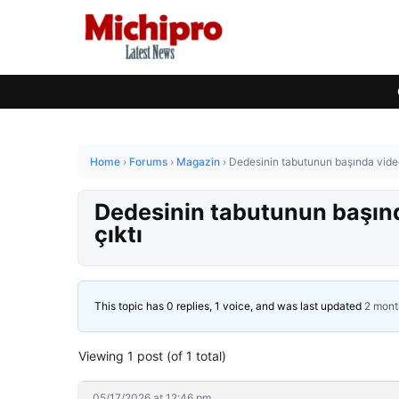
Home
›
Forums
›
Magazin
›
Dedesinin tabutunun başında video
Dedesinin tabutunun başınd
çıktı
This topic has 0 replies, 1 voice, and was last updated
2 mont
Viewing 1 post (of 1 total)
05/17/2026 at 12:46 pm