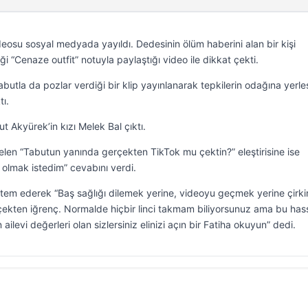
deosu sosyal medyada yayıldı. Dedesinin ölüm haberini alan bir kişi
“Cenaze outfit” notuyla paylaştığı video ile dikkat çekti.
utla da pozlar verdiği bir klip yayınlanarak tepkilerin odağına yerleş
tı.
 Akyürek’in kızı Melek Bal çıktı.
len “Tabutun yanında gerçekten TikTok mu çektin?” eleştirisine ise
olmak istedim” cevabını verdi.
item ederek “Baş sağlığı dilemek yerine, videoyu geçmek yerine çirki
rçekten iğrenç. Normalde hiçbir linci takmam biliyorsunuz ama bu has
levi değerleri olan sizlersiniz elinizi açın bir Fatiha okuyun” dedi.