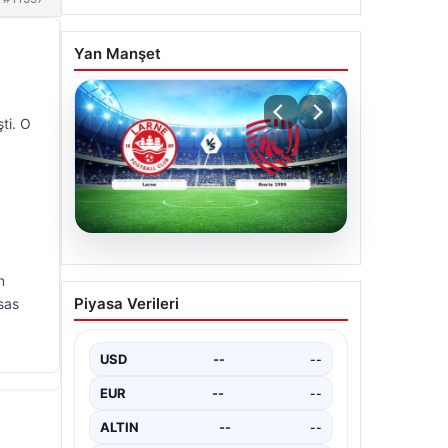
Yan Manşet
ti. O
04.08.2026
n
(Özet) Larne – Iberia 1999
Piyasa Verileri
sas
Maçı Özeti ve Tüm Önemli
Anları
USD
--
--
EUR
--
--
ALTIN
--
--