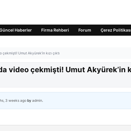
Güncel Haberler
Firma Rehberi
Forum
Çerez Politikas
 çekmişti! Umut Akyürek’in kızı çıktı
a video çekmişti! Umut Akyürek’in k
hs, 3 weeks ago
by
admin
.