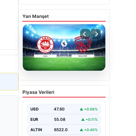
Yan Manşet
04.08.2026
(Özet) Larne – Iberia 1999
Piyasa Verileri
Maçı Özeti ve Tüm Önemli
Anları
USD
47.60
▲ +0.06%
EUR
55.08
▲ +0.11%
ALTIN
6522.0
▲ +0.40%