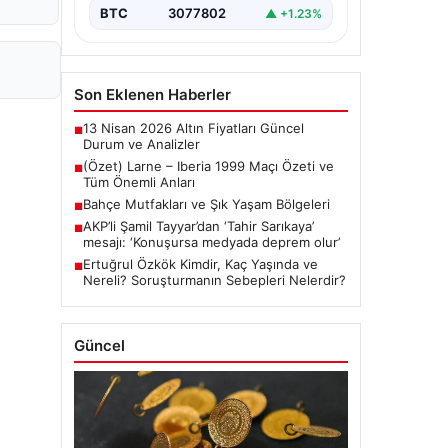
BTC
3077802
▲ +1.23%
Son Eklenen Haberler
13 Nisan 2026 Altın Fiyatları Güncel
■
Durum ve Analizler
(Özet) Larne – Iberia 1999 Maçı Özeti ve
■
Tüm Önemli Anları
Bahçe Mutfakları ve Şık Yaşam Bölgeleri
■
AKP’li Şamil Tayyar’dan ‘Tahir Sarıkaya’
■
mesajı: ‘Konuşursa medyada deprem olur’
Ertuğrul Özkök Kimdir, Kaç Yaşında ve
■
Nereli? Soruşturmanın Sebepleri Nelerdir?
Güncel