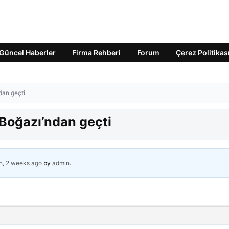
Güncel Haberler
Firma Rehberi
Forum
Çerez Politikas
dan geçti
Boğazı’ndan geçti
h, 2 weeks ago
by
admin
.