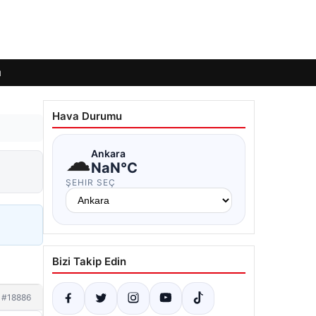
ı
Hava Durumu
☁
Ankara
NaN°C
ŞEHIR SEÇ
Bizi Takip Edin
#18886