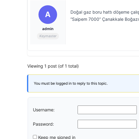
Doğal gaz boru hattı döşeme çalış
A
“Saipem 7000” Çanakkale Boğazı’
admin
Keymaster
Viewing 1 post (of 1 total)
You must be logged in to reply to this topic.
Username:
Password:
Keep me signed in