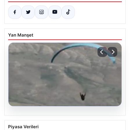
Yan Manşet
07.08.2026
Fas’tan İspanya’ya yamaç paraşütüyle
Piyasa Verileri
geçmeye çalışan göçmen yaşamını