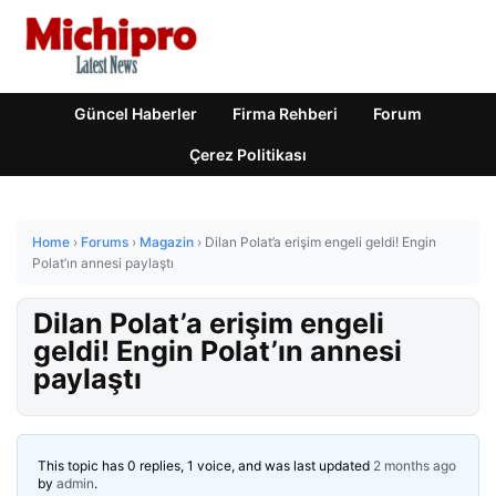
Güncel Haberler
Firma Rehberi
Forum
Çerez Politikası
Home
›
Forums
›
Magazin
›
Dilan Polat’a erişim engeli geldi! Engin
Polat’ın annesi paylaştı
Dilan Polat’a erişim engeli
geldi! Engin Polat’ın annesi
paylaştı
This topic has 0 replies, 1 voice, and was last updated
2 months ago
by
admin
.