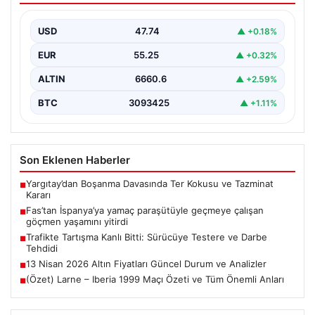
yitirdi
USD
47.74
▲ +0.18%
{ "title": "Fas'tan İspanya'ya Yamaç Paraşütüyle
Geçmeye Çalışan Göçmen Hayatını Kaybetti",
EUR
55.25
▲ +0.32%
"content": "Fas ile…
ALTIN
6660.6
▲ +2.59%
BTC
3093425
▲ +1.11%
Son Eklenen Haberler
Yargıtay’dan Boşanma Davasında Ter Kokusu ve Tazminat
■
Kararı
Fas’tan İspanya’ya yamaç paraşütüyle geçmeye çalışan
■
göçmen yaşamını yitirdi
Trafikte Tartışma Kanlı Bitti: Sürücüye Testere ve Darbe
■
Tehdidi
13 Nisan 2026 Altın Fiyatları Güncel Durum ve Analizler
■
(Özet) Larne – Iberia 1999 Maçı Özeti ve Tüm Önemli Anları
■