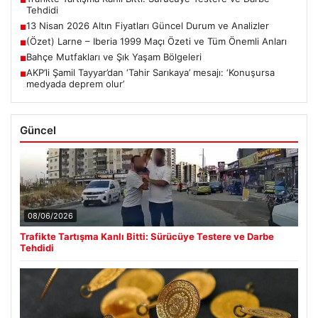
■
Tehdidi
13 Nisan 2026 Altın Fiyatları Güncel Durum ve Analizler
■
(Özet) Larne – Iberia 1999 Maçı Özeti ve Tüm Önemli Anları
■
Bahçe Mutfakları ve Şık Yaşam Bölgeleri
■
AKP’li Şamil Tayyar’dan ‘Tahir Sarıkaya’ mesajı: ‘Konuşursa
■
medyada deprem olur’
Güncel
08/06/2026
Trafikte Tartışma Kanlı Bitti: Sürücüye Testere ve Darbe
Tehdidi