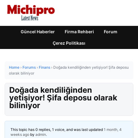
Güncel Haberler
Firma Rehberi
Forum
Çerez Politikası
Home
›
Forums
›
Finans
›
Doğada kendiliğinden yetişiyor! Şifa deposu
olarak biliniyor
Doğada kendiliğinden
yetişiyor! Şifa deposu olarak
biliniyor
This topic has 0 replies, 1 voice, and was last updated
1 month, 4
weeks ago
by
admin
.