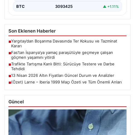
BTC
3093425
▲ +1.11%
Son Eklenen Haberler
Yargıtay’dan Boşanma Davasında Ter Kokusu ve Tazminat
■
Kararı
Fas’tan İspanya’ya yamaç paraşütüyle geçmeye çalışan
■
göçmen yaşamını yitirdi
Trafikte Tartışma Kanlı Bitti: Sürücüye Testere ve Darbe
■
Tehdidi
13 Nisan 2026 Altın Fiyatları Güncel Durum ve Analizler
■
(Özet) Larne – Iberia 1999 Maçı Özeti ve Tüm Önemli Anları
■
Güncel