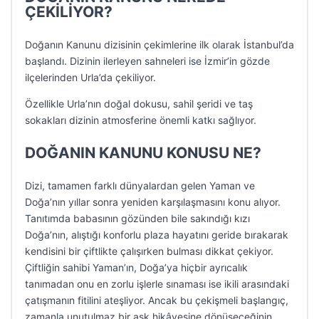
ÇEKİLİYOR?
Doğanın Kanunu dizisinin çekimlerine ilk olarak İstanbul’da
başlandı. Dizinin ilerleyen sahneleri ise İzmir’in gözde
ilçelerinden Urla’da çekiliyor.
Özellikle Urla’nın doğal dokusu, sahil şeridi ve taş
sokakları dizinin atmosferine önemli katkı sağlıyor.
DOĞANIN KANUNU KONUSU NE?
Dizi, tamamen farklı dünyalardan gelen Yaman ve
Doğa’nın yıllar sonra yeniden karşılaşmasını konu alıyor.
Tanıtımda babasının gözünden bile sakındığı kızı
Doğa’nın, alıştığı konforlu plaza hayatını geride bırakarak
kendisini bir çiftlikte çalışırken bulması dikkat çekiyor.
Çiftliğin sahibi Yaman’ın, Doğa’ya hiçbir ayrıcalık
tanımadan onu en zorlu işlerle sınaması ise ikili arasındaki
çatışmanın fitilini ateşliyor. Ancak bu çekişmeli başlangıç,
zamanla unutulmaz bir aşk hikâyesine dönüşeceğinin