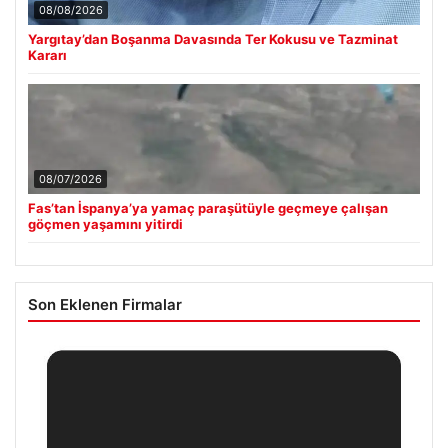
08/08/2026
Yargıtay’dan Boşanma Davasında Ter Kokusu ve Tazminat
Kararı
08/07/2026
Fas’tan İspanya’ya yamaç paraşütüyle geçmeye çalışan
göçmen yaşamını yitirdi
Son Eklenen Firmalar