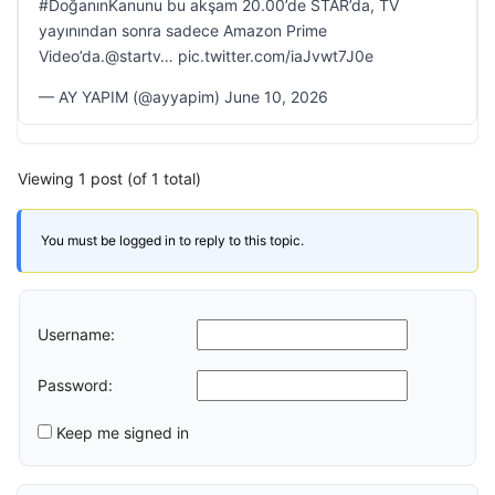
#DoğanınKanunu bu akşam 20.00’de STAR’da, TV
yayınından sonra sadece Amazon Prime
Video’da.@startv… pic.twitter.com/iaJvwt7J0e
— AY YAPIM (@ayyapim) June 10, 2026
Viewing 1 post (of 1 total)
You must be logged in to reply to this topic.
Username:
Password:
Keep me signed in