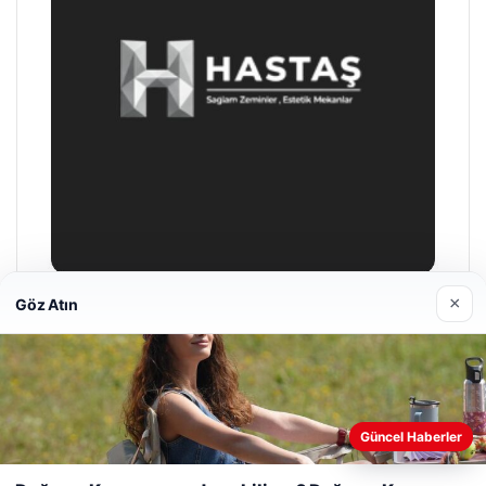
×
Göz Atın
Prenses Night Club
04/29/2026
Web sitemizi nasıl kullandığınızı daha iyi anlayabilmek,
Güncel Haberler
deneyiminizi kişiselleştirmek ve geliştirmek amacıyla çerezler
kullanıyoruz.
Çerez Politikamız