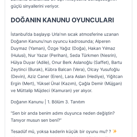
güçlü sinyallerini veriyor.
DOĞANIN KANUNU OYUNCULARI
İstanbul’da başlayıp Urla’nın sıcak atmosferine uzanan
Doğanın Kanunu’nun oyuncu kadrosunda; Alperen
Duymaz (Yaman), Özge Yağız (Doğa), Hakan Yılmaz
(Hulusi), Nur Yazar (Perihan), Seda Türkmen (Nesrin),
Hülya Duyar (Adile), Onur Berk Aslanoğlu (Saffet), Bartu
Zeytinci (Burak), Kübra Balcan (Vera), Olcay Yusufoğlu
(Devin), Aziz Caner (Eren), Lara Aslan (Hediye), Yiğitcan
Ergin (Mert), Yüksel Ünal (Kazım), Çağla Demir (Müjgan)
ve Müttalip Müjdeci (Kamuran) yer alıyor.
Doğanın Kanunu | 1. Bölüm 3. Tanıtım
“Sen bir anda benim adımı duyunca neden değiştin?
Tanıyor musun sen beni?”
Tesadüf mü, yoksa kaderin küçük bir oyunu mu? ?