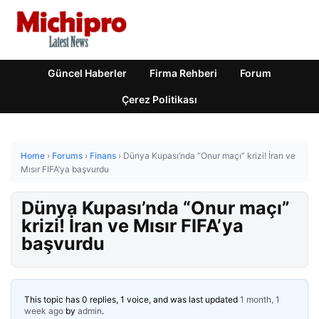
Güncel Haberler
Firma Rehberi
Forum
Çerez Politikası
Home
›
Forums
›
Finans
›
Dünya Kupası’nda “Onur maçı” krizi! İran ve
Mısır FIFA’ya başvurdu
Dünya Kupası’nda “Onur maçı”
krizi! İran ve Mısır FIFA’ya
başvurdu
This topic has 0 replies, 1 voice, and was last updated
1 month, 1
week ago
by
admin
.