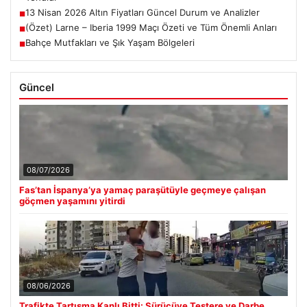
13 Nisan 2026 Altın Fiyatları Güncel Durum ve Analizler
■
(Özet) Larne – Iberia 1999 Maçı Özeti ve Tüm Önemli Anları
■
Bahçe Mutfakları ve Şık Yaşam Bölgeleri
■
Güncel
08/07/2026
Fas’tan İspanya’ya yamaç paraşütüyle geçmeye çalışan
göçmen yaşamını yitirdi
08/06/2026
Trafikte Tartışma Kanlı Bitti: Sürücüye Testere ve Darbe