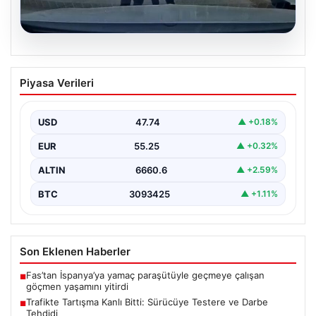
06.08.2026
Trafikte Tartışma Kanlı Bitti: Sürücüye
Piyasa Verileri
Testere ve Darbe Tehdidi
Adana'nın Sarıçam ilçesinde, trafikte gerçekleşen ciddi
bir tartışma, şiddet olayına dönüştü. Olay sırasında bir…
USD
47.74
▲ +0.18%
EUR
55.25
▲ +0.32%
ALTIN
6660.6
▲ +2.59%
BTC
3093425
▲ +1.11%
Son Eklenen Haberler
Fas’tan İspanya’ya yamaç paraşütüyle geçmeye çalışan
■
göçmen yaşamını yitirdi
Trafikte Tartışma Kanlı Bitti: Sürücüye Testere ve Darbe
■
Tehdidi