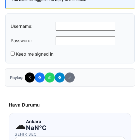
Username:
Password:
Keep me signed in
Paylaş:
Hava Durumu
☁
Ankara
NaN°C
ŞEHIR SEÇ