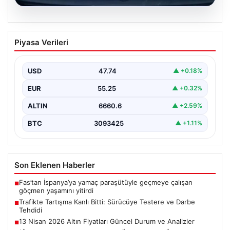
06.08.2026
Trafikte Tartışma Kanlı Bitti: Sürücüye
Piyasa Verileri
Testere ve Darbe Tehdidi
Adana'nın Sarıçam ilçesinde, trafikte gerçekleşen ciddi
bir tartışma, şiddet olayına dönüştü. Olay sırasında bir…
USD
47.74
▲ +0.18%
EUR
55.25
▲ +0.32%
ALTIN
6660.6
▲ +2.59%
BTC
3093425
▲ +1.11%
Son Eklenen Haberler
Fas’tan İspanya’ya yamaç paraşütüyle geçmeye çalışan
■
göçmen yaşamını yitirdi
Trafikte Tartışma Kanlı Bitti: Sürücüye Testere ve Darbe
■
Tehdidi
13 Nisan 2026 Altın Fiyatları Güncel Durum ve Analizler
■