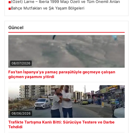
(Özet) Larne – Iberia 1999 Maçı Özeti ve Tüm Önemli Anları
■
Bahçe Mutfakları ve Şık Yaşam Bölgeleri
■
Güncel
08/07/2026
Fas’tan İspanya’ya yamaç paraşütüyle geçmeye çalışan
göçmen yaşamını yitirdi
08/06/2026
Trafikte Tartışma Kanlı Bitti: Sürücüye Testere ve Darbe
Tehdidi