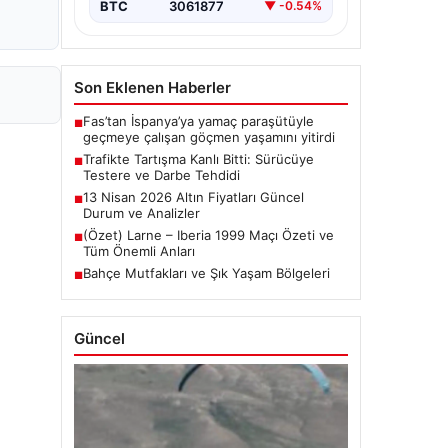
BTC
3061877
▼ -0.54%
Son Eklenen Haberler
Fas’tan İspanya’ya yamaç paraşütüyle
■
geçmeye çalışan göçmen yaşamını yitirdi
Trafikte Tartışma Kanlı Bitti: Sürücüye
■
Testere ve Darbe Tehdidi
13 Nisan 2026 Altın Fiyatları Güncel
■
Durum ve Analizler
(Özet) Larne – Iberia 1999 Maçı Özeti ve
■
Tüm Önemli Anları
Bahçe Mutfakları ve Şık Yaşam Bölgeleri
■
Güncel