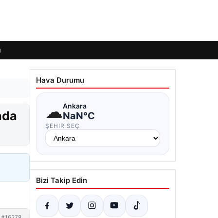
ı
Hava Durumu
☁
Ankara
nda
NaN°C
ŞEHIR SEÇ
Bizi Takip Edin
#16278