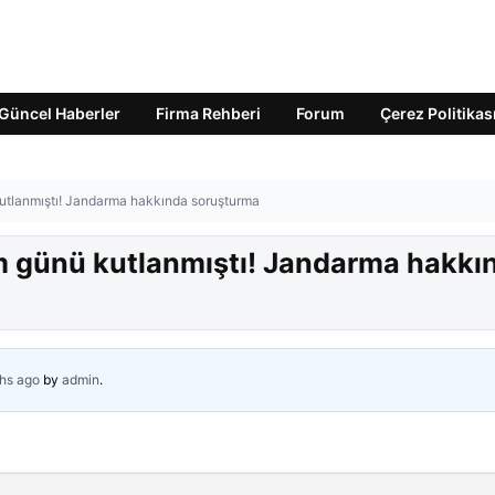
Güncel Haberler
Firma Rehberi
Forum
Çerez Politikas
tlanmıştı! Jandarma hakkında soruşturma
 günü kutlanmıştı! Jandarma hakkı
hs ago
by
admin
.