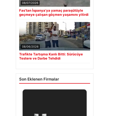
08/07/2026
Fas’tan İspanya’ya yamaç paraşütüyle
geçmeye çalışan göçmen yaşamını yitirdi
08/06/2026
Trafikte Tartışma Kanlı Bitti: Sürücüye
Testere ve Darbe Tehdidi
Son Eklenen Firmalar