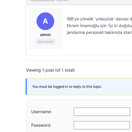
İBB’ye yönelik ‘yolsuzluk’ davas
A
Ekrem İmamoğlu için ‘İyi ki doğdun’
jandarma personeli hakkında idari 
admin
Keymaster
Viewing 1 post (of 1 total)
You must be logged in to reply to this topic.
Username:
Password: