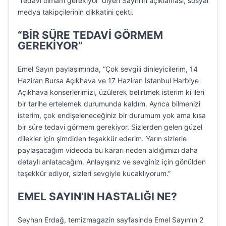
‘Tedavi olmam gerekiyor’ diyen Sayın’ın açıklaması, sosyal
medya takipçilerinin dikkatini çekti.
“BİR SÜRE TEDAVİ GÖRMEM
GEREKİYOR”
Emel Sayın paylaşımında, “Çok sevgili dinleyicilerim, 14
Haziran Bursa Açıkhava ve 17 Haziran İstanbul Harbiye
Açıkhava konserlerimizi, üzülerek belirtmek isterim ki ileri
bir tarihe ertelemek durumunda kaldım. Ayrıca bilmenizi
isterim, çok endişeleneceğiniz bir durumum yok ama kısa
bir süre tedavi görmem gerekiyor. Sizlerden gelen güzel
dilekler için şimdiden teşekkür ederim. Yarın sizlerle
paylaşacağım videoda bu kararı neden aldığımızı daha
detaylı anlatacağım. Anlayışınız ve sevginiz için gönülden
teşekkür ediyor, sizleri sevgiyle kucaklıyorum.”
EMEL SAYIN’IN HASTALIĞI NE?
Seyhan Erdağ, temizmagazin sayfasinda Emel Sayın’ın 2