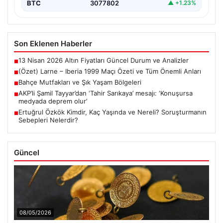
BTC
3077802
▲ +1.23%
Son Eklenen Haberler
13 Nisan 2026 Altın Fiyatları Güncel Durum ve Analizler
■
(Özet) Larne – Iberia 1999 Maçı Özeti ve Tüm Önemli Anları
■
Bahçe Mutfakları ve Şık Yaşam Bölgeleri
■
AKP’li Şamil Tayyar’dan ‘Tahir Sarıkaya’ mesajı: ‘Konuşursa
■
medyada deprem olur’
Ertuğrul Özkök Kimdir, Kaç Yaşında ve Nereli? Soruşturmanın
■
Sebepleri Nelerdir?
Güncel
08/05/2026