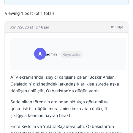
Viewing 1 post (of 1 total)
05/17/2026 at 12:46 pm
#11484
A
admin
Keymaster
ATV ekranlarında izleyici karşısına çıkan ‘Bozkır Arslanı
Celaleddin’ dizi setindeki arkadaşlıkları kısa sürede aşka
dönüşen ünlü çift, Özbekistan’da düğün yaptı.
Sade nikah töreninin ardından oldukça görkemli ve
gösterişli bir düğün merasimine imza atan ünlü çift,
şıklığıyla kendine hayran bıraktı.
Emre Kıvılcım ve Yulduz Rajabova çifti, Özbekistan’da