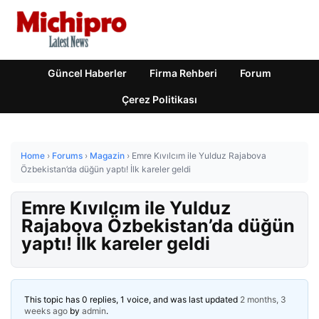
Güncel Haberler
Firma Rehberi
Forum
Çerez Politikası
Home
›
Forums
›
Magazin
›
Emre Kıvılcım ile Yulduz Rajabova
Özbekistan’da düğün yaptı! İlk kareler geldi
Emre Kıvılcım ile Yulduz
Rajabova Özbekistan’da düğün
yaptı! İlk kareler geldi
This topic has 0 replies, 1 voice, and was last updated
2 months, 3
weeks ago
by
admin
.