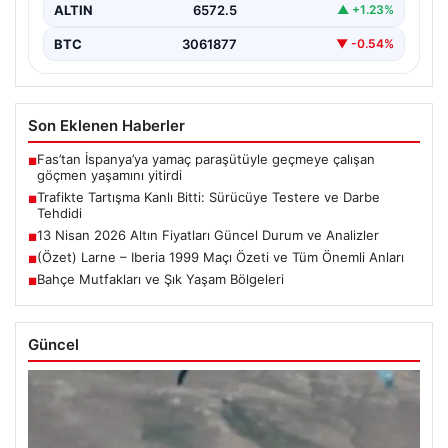
ALTIN
6572.5
▲ +1.23%
BTC
3061877
▼ -0.54%
Son Eklenen Haberler
Fas’tan İspanya’ya yamaç paraşütüyle geçmeye çalışan
■
göçmen yaşamını yitirdi
Trafikte Tartışma Kanlı Bitti: Sürücüye Testere ve Darbe
■
Tehdidi
13 Nisan 2026 Altın Fiyatları Güncel Durum ve Analizler
■
(Özet) Larne – Iberia 1999 Maçı Özeti ve Tüm Önemli Anları
■
Bahçe Mutfakları ve Şık Yaşam Bölgeleri
■
Güncel