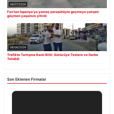
08/07/2026
Fas’tan İspanya’ya yamaç paraşütüyle geçmeye çalışan
göçmen yaşamını yitirdi
08/06/2026
Trafikte Tartışma Kanlı Bitti: Sürücüye Testere ve Darbe
Tehdidi
Son Eklenen Firmalar