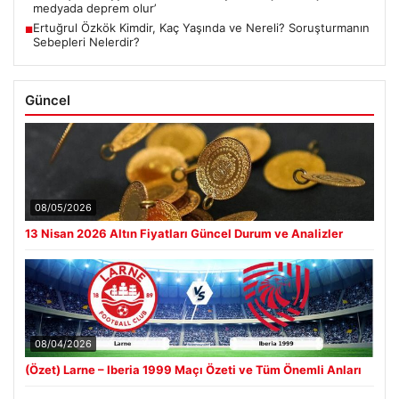
medyada deprem olur’
Ertuğrul Özkök Kimdir, Kaç Yaşında ve Nereli? Soruşturmanın
■
Sebepleri Nelerdir?
Güncel
08/05/2026
13 Nisan 2026 Altın Fiyatları Güncel Durum ve Analizler
08/04/2026
(Özet) Larne – Iberia 1999 Maçı Özeti ve Tüm Önemli Anları