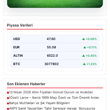
04.08.2026
(Özet) Larne – Iberia 1999 Maçı Özeti
Piyasa Verileri
ve Tüm Önemli Anları
USD
47.60
▲ +0.06%
EUR
55.08
▲ +0.11%
ALTIN
6522.0
▲ +0.40%
BTC
3077802
▲ +1.23%
Son Eklenen Haberler
13 Nisan 2026 Altın Fiyatları Güncel Durum ve Analizler
■
(Özet) Larne – Iberia 1999 Maçı Özeti ve Tüm Önemli Anları
■
Bahçe Mutfakları ve Şık Yaşam Bölgeleri
■
AKP’li Şamil Tayyar’dan ‘Tahir Sarıkaya’ mesajı: ‘Konuşursa
■