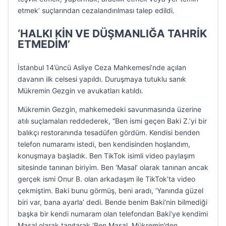
etmek’ suçlarından cezalandırılması talep edildi.
‘HALKI KİN VE DÜŞMANLIĞA TAHRİK
ETMEDİM’
İstanbul 14’üncü Asliye Ceza Mahkemesi’nde açılan
davanın ilk celsesi yapıldı. Duruşmaya tutuklu sanık
Mükremin Gezgin ve avukatları katıldı.
Mükremin Gezgin, mahkemedeki savunmasında üzerine
atılı suçlamaları reddederek, “Ben ismi geçen Baki Z.’yi bir
balıkçı restoranında tesadüfen gördüm. Kendisi benden
telefon numaramı istedi, ben kendisinden hoşlandım,
konuşmaya başladık. Ben TikTok isimli video paylaşım
sitesinde tanınan biriyim. Ben ‘Masal’ olarak tanınan ancak
gerçek ismi Onur B. olan arkadaşım ile TikTok’ta video
çekmiştim. Baki bunu görmüş, beni aradı, ‘Yanında güzel
biri var, bana ayarla’ dedi. Bende benim Baki’nin bilmediği
başka bir kendi numaram olan telefondan Baki’ye kendimi
Masal olarak tanıtarak ‘Ben Masal, Mükremin’den