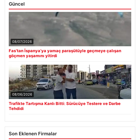
Güncel
08/07/2026
Fas’tan İspanya’ya yamaç paraşütüyle geçmeye çalışan
göçmen yaşamını yitirdi
08/06/2026
Trafikte Tartışma Kanlı Bitti: Sürücüye Testere ve Darbe
Tehdidi
Son Eklenen Firmalar