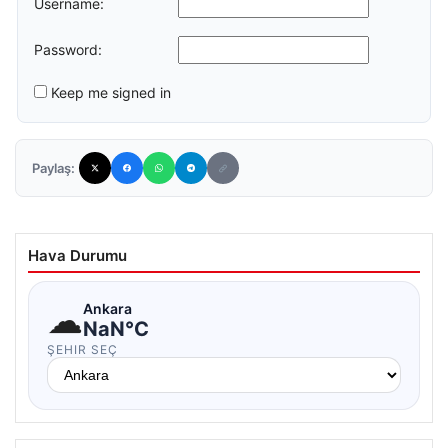
Username:
Password:
Keep me signed in
Paylaş:
Hava Durumu
☁
Ankara
NaN°C
ŞEHIR SEÇ