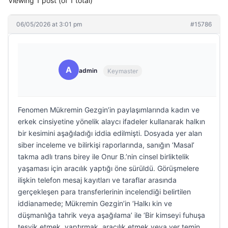
Viewing 1 post (of 1 total)
06/05/2026 at 3:01 pm
#15786
A
admin
Keymaster
Fenomen Mükremin Gezgin’in paylaşımlarında kadın ve
erkek cinsiyetine yönelik alaycı ifadeler kullanarak halkın
bir kesimini aşağıladığı iddia edilmişti. Dosyada yer alan
siber inceleme ve bilirkişi raporlarında, sanığın ‘Masal’
takma adlı trans birey ile Onur B.’nin cinsel birliktelik
yaşaması için aracılık yaptığı öne sürüldü. Görüşmelere
ilişkin telefon mesaj kayıtları ve taraflar arasında
gerçekleşen para transferlerinin incelendiği belirtilen
iddianamede; Mükremin Gezgin’in ‘Halkı kin ve
düşmanlığa tahrik veya aşağılama’ ile ‘Bir kimseyi fuhuşa
teşvik etmek, yaptırmak, aracılık etmek veya yer temin