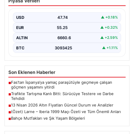
Piyasa Verileri
Testere ve Darbe Tehdidi
Adana'nın Sarıçam ilçesinde, trafikte gerçekleşen ciddi
bir tartışma, şiddet olayına dönüştü. Olay sırasında bir…
USD
47.74
▲ +0.18%
EUR
55.25
▲ +0.32%
ALTIN
6660.6
▲ +2.59%
BTC
3093425
▲ +1.11%
Son Eklenen Haberler
Fas’tan İspanya’ya yamaç paraşütüyle geçmeye çalışan
■
göçmen yaşamını yitirdi
Trafikte Tartışma Kanlı Bitti: Sürücüye Testere ve Darbe
■
Tehdidi
13 Nisan 2026 Altın Fiyatları Güncel Durum ve Analizler
■
(Özet) Larne – Iberia 1999 Maçı Özeti ve Tüm Önemli Anları
■
Bahçe Mutfakları ve Şık Yaşam Bölgeleri
■