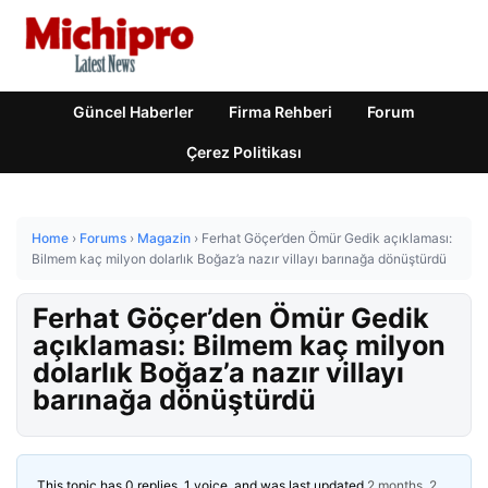
Güncel Haberler
Firma Rehberi
Forum
Çerez Politikası
Home
›
Forums
›
Magazin
›
Ferhat Göçer’den Ömür Gedik açıklaması:
Bilmem kaç milyon dolarlık Boğaz’a nazır villayı barınağa dönüştürdü
Ferhat Göçer’den Ömür Gedik
açıklaması: Bilmem kaç milyon
dolarlık Boğaz’a nazır villayı
barınağa dönüştürdü
This topic has 0 replies, 1 voice, and was last updated
2 months, 2