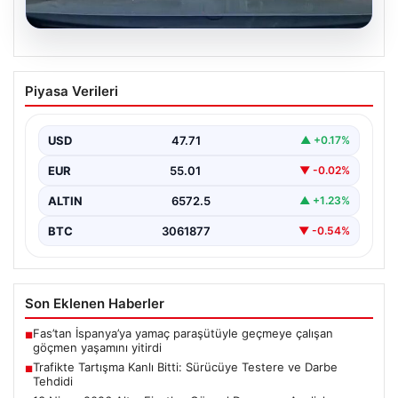
06.08.2026
Trafikte Tartışma Kanlı Bitti: Sürücüye
Piyasa Verileri
Testere ve Darbe Tehdidi
Adana'nın Sarıçam ilçesinde, trafikte gerçekleşen ciddi
bir tartışma, şiddet olayına dönüştü. Olay sırasında bir…
USD
47.71
▲ +0.17%
EUR
55.01
▼ -0.02%
ALTIN
6572.5
▲ +1.23%
BTC
3061877
▼ -0.54%
Son Eklenen Haberler
Fas’tan İspanya’ya yamaç paraşütüyle geçmeye çalışan
■
göçmen yaşamını yitirdi
Trafikte Tartışma Kanlı Bitti: Sürücüye Testere ve Darbe
■
Tehdidi