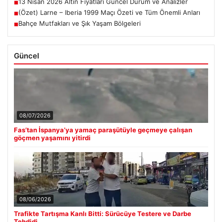
13 Nisan 2026 Altın Fiyatları Güncel Durum ve Analizler
■
(Özet) Larne – Iberia 1999 Maçı Özeti ve Tüm Önemli Anları
■
Bahçe Mutfakları ve Şık Yaşam Bölgeleri
■
Güncel
08/07/2026
Fas’tan İspanya’ya yamaç paraşütüyle geçmeye çalışan
göçmen yaşamını yitirdi
08/06/2026
Trafikte Tartışma Kanlı Bitti: Sürücüye Testere ve Darbe
Tehdidi