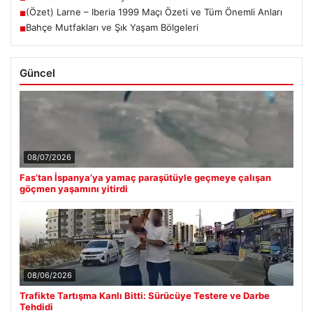
(Özet) Larne – Iberia 1999 Maçı Özeti ve Tüm Önemli Anları
■
Bahçe Mutfakları ve Şık Yaşam Bölgeleri
■
Güncel
08/07/2026
Fas’tan İspanya’ya yamaç paraşütüyle geçmeye çalışan
göçmen yaşamını yitirdi
08/06/2026
Trafikte Tartışma Kanlı Bitti: Sürücüye Testere ve Darbe
Tehdidi