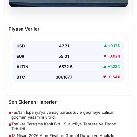
06.08.2026
Trafikte Tartışma Kanlı Bitti: Sürücüye
Piyasa Verileri
Testere ve Darbe Tehdidi
Adana'nın Sarıçam ilçesinde, trafikte gerçekleşen ciddi
bir tartışma, şiddet olayına dönüştü. Olay sırasında bir…
USD
47.71
▲ +0.17%
EUR
55.01
▼ -0.02%
ALTIN
6572.5
▲ +1.23%
BTC
3061877
▼ -0.54%
Son Eklenen Haberler
Fas’tan İspanya’ya yamaç paraşütüyle geçmeye çalışan
■
göçmen yaşamını yitirdi
Trafikte Tartışma Kanlı Bitti: Sürücüye Testere ve Darbe
■
Tehdidi
13 Nisan 2026 Altın Fiyatları Güncel Durum ve Analizler
■