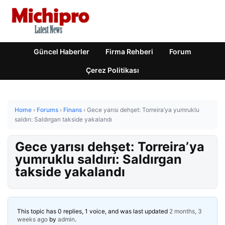
Güncel Haberler
Firma Rehberi
Forum
Çerez Politikası
Home
›
Forums
›
Finans
›
Gece yarısı dehşet: Torreira’ya yumruklu
saldırı: Saldırgan takside yakalandı
Gece yarısı dehşet: Torreira’ya
yumruklu saldırı: Saldırgan
takside yakalandı
This topic has 0 replies, 1 voice, and was last updated
2 months, 3
weeks ago
by
admin
.