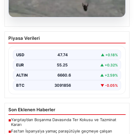
07.08.2026
Fas’tan İspanya’ya yamaç paraşütüyle
Piyasa Verileri
geçmeye çalışan göçmen yaşamını
yitirdi
USD
47.74
▲ +0.18%
{ "title": "Fas'tan İspanya'ya Yamaç Paraşütüyle
Geçmeye Çalışan Göçmen Hayatını Kaybetti",
EUR
55.25
▲ +0.32%
"content": "Fas ile…
ALTIN
6660.6
▲ +2.59%
BTC
3091856
▼ -0.05%
Son Eklenen Haberler
Yargıtay’dan Boşanma Davasında Ter Kokusu ve Tazminat
■
Kararı
Fas’tan İspanya’ya yamaç paraşütüyle geçmeye çalışan
■