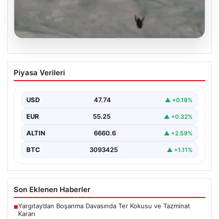
07.08.2026
Fas’tan İspanya’ya yamaç paraşütüyle
Piyasa Verileri
geçmeye çalışan göçmen yaşamını
yitirdi
USD
47.74
▲ +0.18%
{ "title": "Fas'tan İspanya'ya Yamaç Paraşütüyle
Geçmeye Çalışan Göçmen Hayatını Kaybetti",
EUR
55.25
▲ +0.32%
"content": "Fas ile…
ALTIN
6660.6
▲ +2.59%
BTC
3093425
▲ +1.11%
Son Eklenen Haberler
Yargıtay’dan Boşanma Davasında Ter Kokusu ve Tazminat
■
Kararı