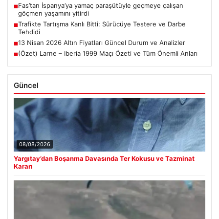
Fas’tan İspanya’ya yamaç paraşütüyle geçmeye çalışan
■
göçmen yaşamını yitirdi
Trafikte Tartışma Kanlı Bitti: Sürücüye Testere ve Darbe
■
Tehdidi
13 Nisan 2026 Altın Fiyatları Güncel Durum ve Analizler
■
(Özet) Larne – Iberia 1999 Maçı Özeti ve Tüm Önemli Anları
■
Güncel
08/08/2026
Yargıtay’dan Boşanma Davasında Ter Kokusu ve Tazminat
Kararı