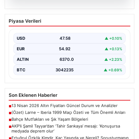
04.08.2026
(Özet) Larne – Iberia 1999 Maçı Özeti
Piyasa Verileri
ve Tüm Önemli Anları
USD
47.58
▲ +0.10%
EUR
54.92
▲ +0.13%
ALTIN
6370.0
▲ +2.23%
BTC
3042235
▲ +0.69%
Son Eklenen Haberler
13 Nisan 2026 Altın Fiyatları Güncel Durum ve Analizler
■
(Özet) Larne – Iberia 1999 Maçı Özeti ve Tüm Önemli Anları
■
Bahçe Mutfakları ve Şık Yaşam Bölgeleri
■
AKP’li Şamil Tayyar’dan ‘Tahir Sarıkaya’ mesajı: ‘Konuşursa
■
medyada deprem olur’
Ertuğrul Özkök Kimdir, Kaç Yaşında ve Nereli? Soruşturmanın
■