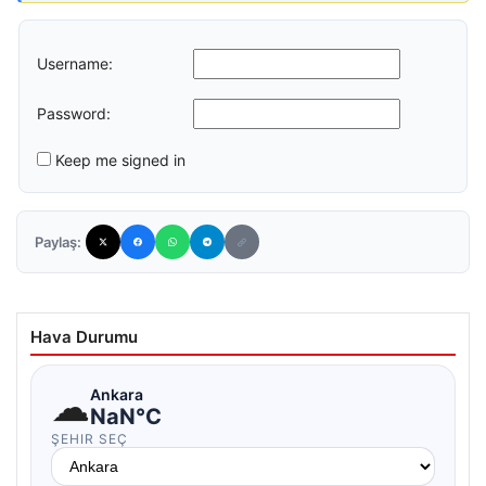
Username:
Password:
Keep me signed in
Paylaş:
Hava Durumu
☁
Ankara
NaN°C
ŞEHIR SEÇ