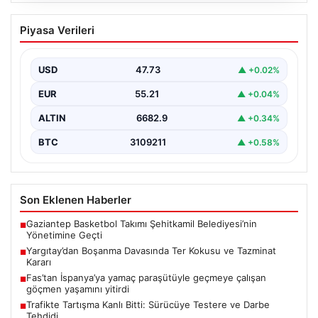
Yargıtay’dan Boşanma Davasında Ter
Piyasa Verileri
Kokusu ve Tazminat Kararı
Yargıtay 2. Hukuk Dairesi, geçtiğimiz günlerde
gerçekleşen önemli bir boşanma davasında, eşlerin
USD
47.73
▲ +0.02%
yaşadığı ciddi…
EUR
55.21
▲ +0.04%
ALTIN
6682.9
▲ +0.34%
BTC
3109211
▲ +0.58%
Son Eklenen Haberler
Gaziantep Basketbol Takımı Şehitkamil Belediyesi’nin
■
Yönetimine Geçti
Yargıtay’dan Boşanma Davasında Ter Kokusu ve Tazminat
■
Kararı
Fas’tan İspanya’ya yamaç paraşütüyle geçmeye çalışan
■
göçmen yaşamını yitirdi
Trafikte Tartışma Kanlı Bitti: Sürücüye Testere ve Darbe
■
Tehdidi