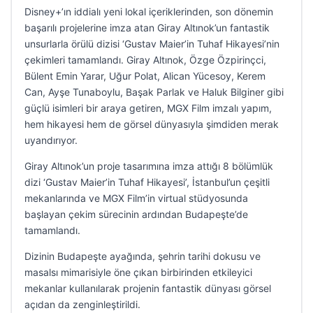
Disney+’ın iddialı yeni lokal içeriklerinden, son dönemin
başarılı projelerine imza atan Giray Altınok’un fantastik
unsurlarla örülü dizisi ‘Gustav Maier’in Tuhaf Hikayesi’nin
çekimleri tamamlandı. Giray Altınok, Özge Özpirinçci,
Bülent Emin Yarar, Uğur Polat, Alican Yücesoy, Kerem
Can, Ayşe Tunaboylu, Başak Parlak ve Haluk Bilginer gibi
güçlü isimleri bir araya getiren, MGX Film imzalı yapım,
hem hikayesi hem de görsel dünyasıyla şimdiden merak
uyandırıyor.
Giray Altınok’un proje tasarımına imza attığı 8 bölümlük
dizi ‘Gustav Maier’in Tuhaf Hikayesi’, İstanbul’un çeşitli
mekanlarında ve MGX Film’in virtual stüdyosunda
başlayan çekim sürecinin ardından Budapeşte’de
tamamlandı.
Dizinin Budapeşte ayağında, şehrin tarihi dokusu ve
masalsı mimarisiyle öne çıkan birbirinden etkileyici
mekanlar kullanılarak projenin fantastik dünyası görsel
açıdan da zenginleştirildi.