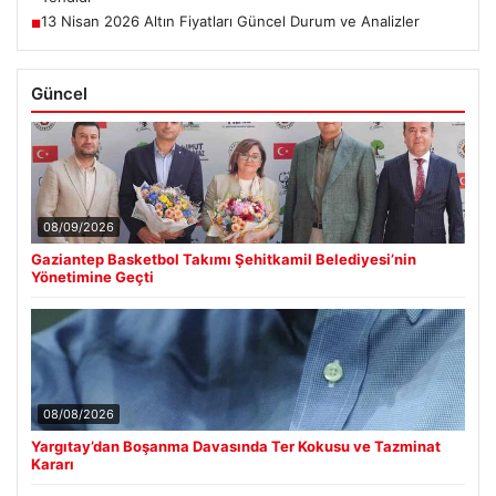
13 Nisan 2026 Altın Fiyatları Güncel Durum ve Analizler
■
Güncel
08/09/2026
Gaziantep Basketbol Takımı Şehitkamil Belediyesi’nin
Yönetimine Geçti
08/08/2026
Yargıtay’dan Boşanma Davasında Ter Kokusu ve Tazminat
Kararı