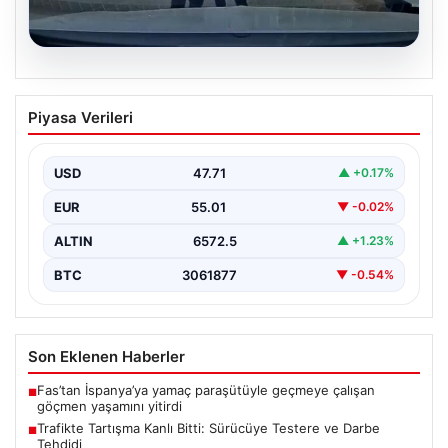
06.08.2026
Trafikte Tartışma Kanlı Bitti: Sürücüye
Piyasa Verileri
Testere ve Darbe Tehdidi
Adana'nın Sarıçam ilçesinde, trafikte gerçekleşen ciddi
bir tartışma, şiddet olayına dönüştü. Olay sırasında bir…
USD
47.71
▲ +0.17%
EUR
55.01
▼ -0.02%
ALTIN
6572.5
▲ +1.23%
BTC
3061877
▼ -0.54%
Son Eklenen Haberler
Fas’tan İspanya’ya yamaç paraşütüyle geçmeye çalışan
■
göçmen yaşamını yitirdi
Trafikte Tartışma Kanlı Bitti: Sürücüye Testere ve Darbe
■
Tehdidi