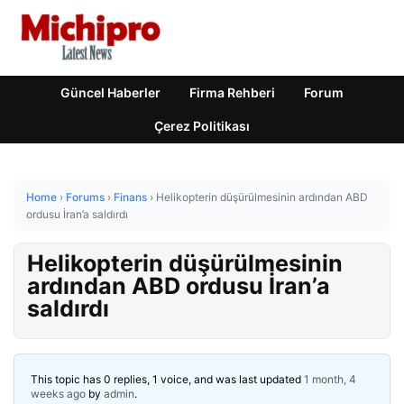
Güncel Haberler
Firma Rehberi
Forum
Çerez Politikası
Home
›
Forums
›
Finans
›
Helikopterin düşürülmesinin ardından ABD
ordusu İran’a saldırdı
Helikopterin düşürülmesinin
ardından ABD ordusu İran’a
saldırdı
This topic has 0 replies, 1 voice, and was last updated
1 month, 4
weeks ago
by
admin
.