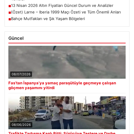
13 Nisan 2026 Altın Fiyatları Güncel Durum ve Analizler
■
(Özet) Larne – Iberia 1999 Maçı Özeti ve Tüm Önemli Anları
■
Bahçe Mutfakları ve Şık Yaşam Bölgeleri
■
Güncel
08/07/2026
Fas’tan İspanya’ya yamaç paraşütüyle geçmeye çalışan
göçmen yaşamını yitirdi
08/06/2026
Trafikte Tartışma Kanlı Bitti: Sürücüye Testere ve Darbe