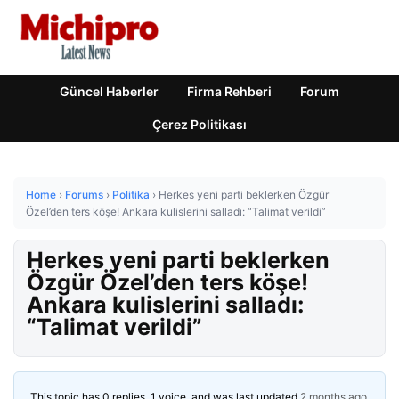
Güncel Haberler
Firma Rehberi
Forum
Çerez Politikası
Home
›
Forums
›
Politika
›
Herkes yeni parti beklerken Özgür
Özel’den ters köşe! Ankara kulislerini salladı: “Talimat verildi”
Herkes yeni parti beklerken
Özgür Özel’den ters köşe!
Ankara kulislerini salladı:
“Talimat verildi”
This topic has 0 replies, 1 voice, and was last updated
2 months ago