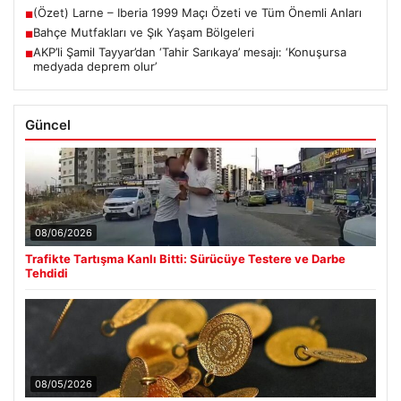
(Özet) Larne – Iberia 1999 Maçı Özeti ve Tüm Önemli Anları
■
Bahçe Mutfakları ve Şık Yaşam Bölgeleri
■
AKP’li Şamil Tayyar’dan ‘Tahir Sarıkaya’ mesajı: ‘Konuşursa
■
medyada deprem olur’
Güncel
08/06/2026
Trafikte Tartışma Kanlı Bitti: Sürücüye Testere ve Darbe
Tehdidi
08/05/2026