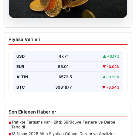
05.08.2026
13 Nisan 2026 Altın Fiyatları Güncel
Piyasa Verileri
Durum ve Analizler
Altın piyasasında hareketlilik, son dönemde yaşanan
uluslararası gelişmeler ve jeopolitical riskler nedeniyle
USD
47.71
▲ +0.17%
oldukça dalgalı…
EUR
55.01
▼ -0.02%
ALTIN
6572.5
▲ +1.23%
BTC
3061877
▼ -0.54%
Son Eklenen Haberler
Trafikte Tartışma Kanlı Bitti: Sürücüye Testere ve Darbe
■
Tehdidi
13 Nisan 2026 Altın Fiyatları Güncel Durum ve Analizler
■