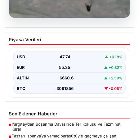
07.08.2026
Fas’tan İspanya’ya yamaç paraşütüyle
Piyasa Verileri
geçmeye çalışan göçmen yaşamını
yitirdi
USD
47.74
▲ +0.18%
{ "title": "Fas'tan İspanya'ya Yamaç Paraşütüyle
Geçmeye Çalışan Göçmen Hayatını Kaybetti",
EUR
55.25
▲ +0.32%
"content": "Fas ile…
ALTIN
6660.6
▲ +2.59%
BTC
3091856
▼ -0.05%
Son Eklenen Haberler
Yargıtay’dan Boşanma Davasında Ter Kokusu ve Tazminat
■
Kararı
Fas’tan İspanya’ya yamaç paraşütüyle geçmeye çalışan
■