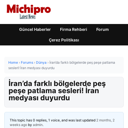
Güncel Haberler
Firma Rehberi
Forum
Çerez Politikası
Home
›
Forums
›
Dünya
›
İran’da farklı bölgelerde peş peşe patlama
sesleri! İran medyası duyurdu
İran’da farklı bölgelerde peş
peşe patlama sesleri! İran
medyası duyurdu
This topic has 0 replies, 1 voice, and was last updated
2 months, 2
weeks ago
by
admin
.