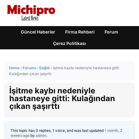
Güncel Haberler
Firma Rehberi
Forum
Çerez Politikası
Home
›
Forums
›
Sağlık
›
İşitme kaybı nedeniyle hastaneye gitti:
Kulağından çıkan şaşırttı
İşitme kaybı nedeniyle
hastaneye gitti: Kulağından
çıkan şaşırttı
This topic has 0 replies, 1 voice, and was last updated
1 month, 2
weeks ago
by
admin
.