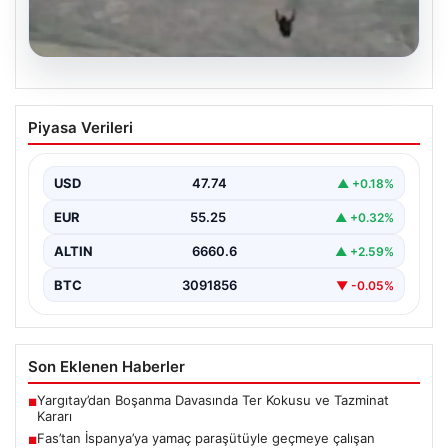
07.08.2026
Fas’tan İspanya’ya yamaç paraşütüyle
Piyasa Verileri
geçmeye çalışan göçmen yaşamını
yitirdi
USD
47.74
▲ +0.18%
{ "title": "Fas'tan İspanya'ya Yamaç Paraşütüyle
Geçmeye Çalışan Göçmen Hayatını Kaybetti",
EUR
55.25
▲ +0.32%
"content": "Fas ile…
ALTIN
6660.6
▲ +2.59%
BTC
3091856
▼ -0.05%
Son Eklenen Haberler
Yargıtay’dan Boşanma Davasında Ter Kokusu ve Tazminat
■
Kararı
Fas’tan İspanya’ya yamaç paraşütüyle geçmeye çalışan
■