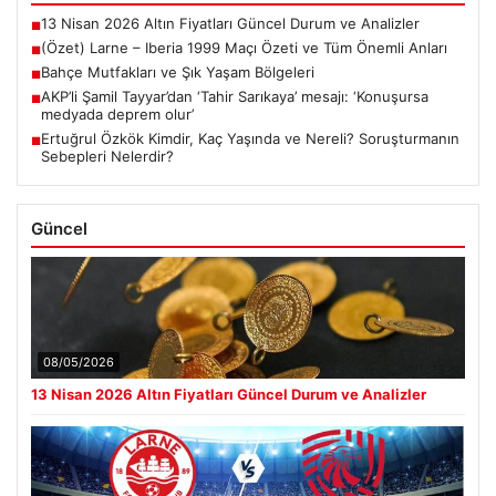
Son Eklenen Haberler
13 Nisan 2026 Altın Fiyatları Güncel Durum ve Analizler
■
(Özet) Larne – Iberia 1999 Maçı Özeti ve Tüm Önemli Anları
■
Bahçe Mutfakları ve Şık Yaşam Bölgeleri
■
AKP’li Şamil Tayyar’dan ‘Tahir Sarıkaya’ mesajı: ‘Konuşursa
■
medyada deprem olur’
Ertuğrul Özkök Kimdir, Kaç Yaşında ve Nereli? Soruşturmanın
■
Sebepleri Nelerdir?
Güncel
08/05/2026
13 Nisan 2026 Altın Fiyatları Güncel Durum ve Analizler