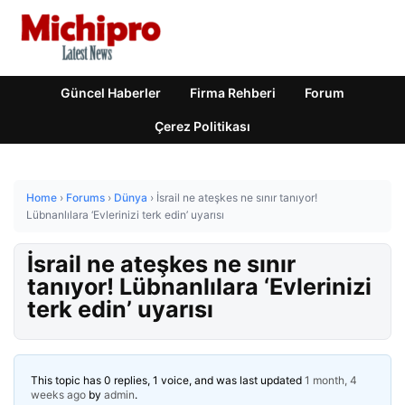
Güncel Haberler
Firma Rehberi
Forum
Çerez Politikası
Home
›
Forums
›
Dünya
›
İsrail ne ateşkes ne sınır tanıyor!
Lübnanlılara ‘Evlerinizi terk edin’ uyarısı
İsrail ne ateşkes ne sınır
tanıyor! Lübnanlılara ‘Evlerinizi
terk edin’ uyarısı
This topic has 0 replies, 1 voice, and was last updated
1 month, 4
weeks ago
by
admin
.