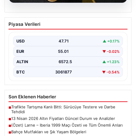
05.08.2026
13 Nisan 2026 Altın Fiyatları Güncel
Piyasa Verileri
Durum ve Analizler
Altın piyasasında hareketlilik, son dönemde yaşanan
uluslararası gelişmeler ve jeopolitical riskler nedeniyle
USD
47.71
▲ +0.17%
oldukça dalgalı…
EUR
55.01
▼ -0.02%
ALTIN
6572.5
▲ +1.23%
BTC
3061877
▼ -0.54%
Son Eklenen Haberler
Trafikte Tartışma Kanlı Bitti: Sürücüye Testere ve Darbe
■
Tehdidi
13 Nisan 2026 Altın Fiyatları Güncel Durum ve Analizler
■
(Özet) Larne – Iberia 1999 Maçı Özeti ve Tüm Önemli Anları
■
Bahçe Mutfakları ve Şık Yaşam Bölgeleri
■