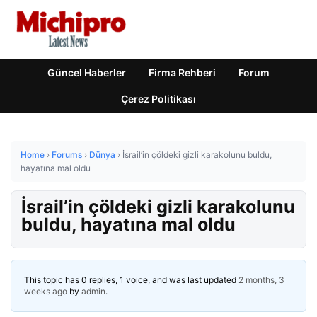
Güncel Haberler
Firma Rehberi
Forum
Çerez Politikası
Home
›
Forums
›
Dünya
›
İsrail’in çöldeki gizli karakolunu buldu,
hayatına mal oldu
İsrail’in çöldeki gizli karakolunu
buldu, hayatına mal oldu
This topic has 0 replies, 1 voice, and was last updated
2 months, 3
weeks ago
by
admin
.