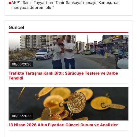
AKP’li Şamil Tayyar’dan ‘Tahir Sarıkaya’ mesajı: ‘Konuşursa
■
medyada deprem olur’
Güncel
08/06/2026
Trafikte Tartışma Kanlı Bitti: Sürücüye Testere ve Darbe
Tehdidi
08/05/2026
13 Nisan 2026 Altın Fiyatları Güncel Durum ve Analizler