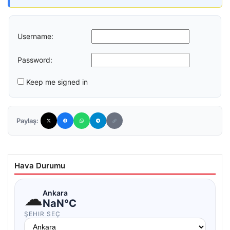
Username:
Password:
Keep me signed in
Paylaş:
Hava Durumu
☁
Ankara
NaN°C
ŞEHIR SEÇ