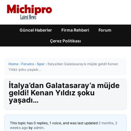
Güncel Haberler
Firma Rehberi
Forum
Çerez Politikası
Home
›
Forums
›
Spor
›
İtalya’dan Galatasaray’a müjde geldi! Kenan
Yıldız şoku yaşadı…
İtalya’dan Galatasaray’a müjde
geldi! Kenan Yıldız şoku
yaşadı…
This topic has 0 replies, 1 voice, and was last updated
2 months, 2
weeks ago
by
admin
.