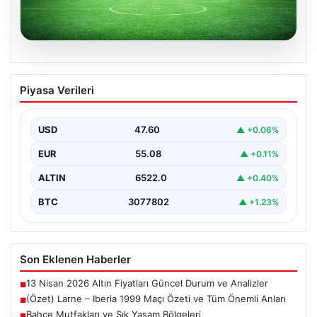
04.08.2026
(Özet) Larne – Iberia 1999 Maçı Özeti
Piyasa Verileri
ve Tüm Önemli Anları
USD
47.60
▲ +0.06%
EUR
55.08
▲ +0.11%
ALTIN
6522.0
▲ +0.40%
BTC
3077802
▲ +1.23%
Son Eklenen Haberler
13 Nisan 2026 Altın Fiyatları Güncel Durum ve Analizler
■
(Özet) Larne – Iberia 1999 Maçı Özeti ve Tüm Önemli Anları
■
Bahçe Mutfakları ve Şık Yaşam Bölgeleri
■