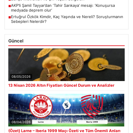
AKP’li Şamil Tayyar’dan ‘Tahir Sarıkaya’ mesajı: ‘Konuşursa
■
medyada deprem olur’
Ertuğrul Özkök Kimdir, Kaç Yaşında ve Nereli? Soruşturmanın
■
Sebepleri Nelerdir?
Güncel
08/05/2026
13 Nisan 2026 Altın Fiyatları Güncel Durum ve Analizler
08/04/2026
(Özet) Larne – Iberia 1999 Maçı Özeti ve Tüm Önemli Anları