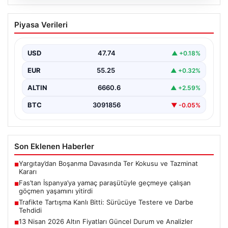
07.08.2026
Fas’tan İspanya’ya yamaç paraşütüyle
Piyasa Verileri
geçmeye çalışan göçmen yaşamını
yitirdi
USD
47.74
▲ +0.18%
{ "title": "Fas'tan İspanya'ya Yamaç Paraşütüyle
Geçmeye Çalışan Göçmen Hayatını Kaybetti",
EUR
55.25
▲ +0.32%
"content": "Fas ile…
ALTIN
6660.6
▲ +2.59%
BTC
3091856
▼ -0.05%
Son Eklenen Haberler
Yargıtay’dan Boşanma Davasında Ter Kokusu ve Tazminat
■
Kararı
Fas’tan İspanya’ya yamaç paraşütüyle geçmeye çalışan
■
göçmen yaşamını yitirdi
Trafikte Tartışma Kanlı Bitti: Sürücüye Testere ve Darbe
■
Tehdidi
13 Nisan 2026 Altın Fiyatları Güncel Durum ve Analizler
■