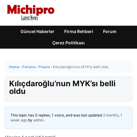
Güncel Haberler
Firma Rehberi
Forum
Çerez Politikası
Home
›
Forums
›
Finans
›
Kılıçdaroğlu’nun MYK’sı belli oldu
Kılıçdaroğlu’nun MYK’sı belli
oldu
This topic has 0 replies, 1 voice, and was last updated
2 months, 1
week ago
by
admin
.