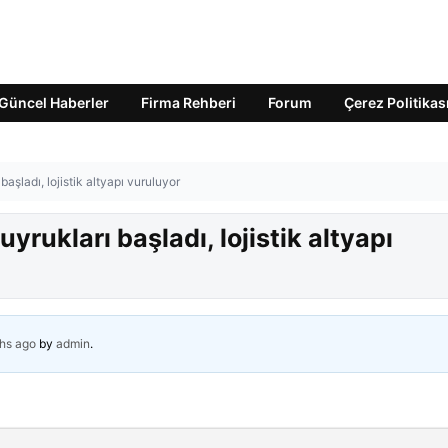
Güncel Haberler
Firma Rehberi
Forum
Çerez Politikas
başladı, lojistik altyapı vuruluyor
uyrukları başladı, lojistik altyapı
hs ago
by
admin
.