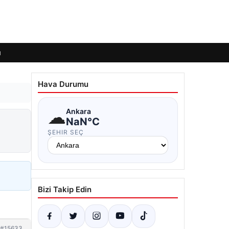
ı
Hava Durumu
☁
Ankara
NaN°C
ŞEHIR SEÇ
Bizi Takip Edin
#15633