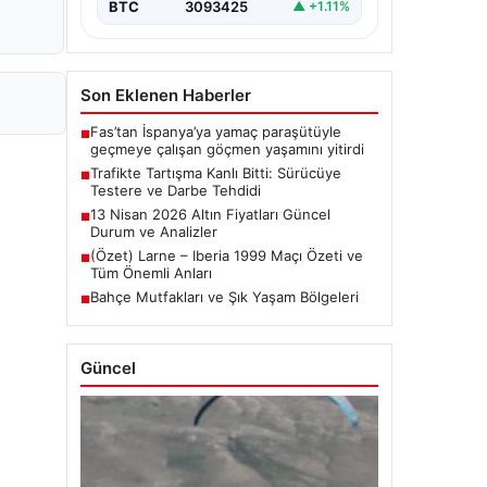
BTC
3093425
▲ +1.11%
Son Eklenen Haberler
Fas’tan İspanya’ya yamaç paraşütüyle
■
geçmeye çalışan göçmen yaşamını yitirdi
Trafikte Tartışma Kanlı Bitti: Sürücüye
■
Testere ve Darbe Tehdidi
13 Nisan 2026 Altın Fiyatları Güncel
■
Durum ve Analizler
(Özet) Larne – Iberia 1999 Maçı Özeti ve
■
Tüm Önemli Anları
Bahçe Mutfakları ve Şık Yaşam Bölgeleri
■
Güncel