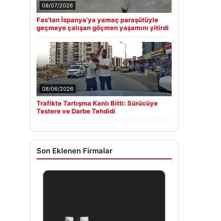
08/07/2026
Fas’tan İspanya’ya yamaç paraşütüyle
geçmeye çalışan göçmen yaşamını yitirdi
08/06/2026
Trafikte Tartışma Kanlı Bitti: Sürücüye
Testere ve Darbe Tehdidi
Son Eklenen Firmalar