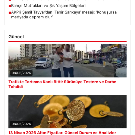
Bahçe Mutfakları ve Şık Yaşam Bölgeleri
■
AKP’li Şamil Tayyar’dan ‘Tahir Sarıkaya’ mesajı: ‘Konuşursa
■
medyada deprem olur’
Güncel
08/06/2026
Trafikte Tartışma Kanlı Bitti: Sürücüye Testere ve Darbe
Tehdidi
08/05/2026
13 Nisan 2026 Altın Fiyatları Güncel Durum ve Analizler