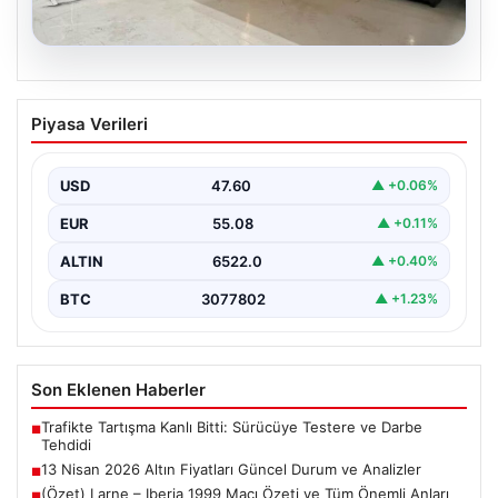
04.08.2026
Bahçe Mutfakları ve Şık Yaşam
Piyasa Verileri
Bölgeleri
Dış hava kültürü günümüzde önemli bir gelişim
göstermektedir. Baştan başa özel evlerde bulunan
USD
47.60
▲ +0.06%
kullanıcılar,…
EUR
55.08
▲ +0.11%
ALTIN
6522.0
▲ +0.40%
BTC
3077802
▲ +1.23%
Son Eklenen Haberler
Trafikte Tartışma Kanlı Bitti: Sürücüye Testere ve Darbe
■
Tehdidi
13 Nisan 2026 Altın Fiyatları Güncel Durum ve Analizler
■
(Özet) Larne – Iberia 1999 Maçı Özeti ve Tüm Önemli Anları
■