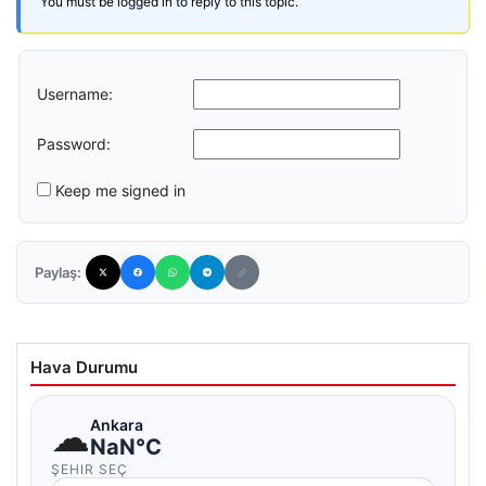
You must be logged in to reply to this topic.
Username:
Password:
Keep me signed in
Paylaş:
Hava Durumu
☁
Ankara
NaN°C
ŞEHIR SEÇ