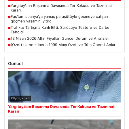
Yargıtay’dan Boşanma Davasında Ter Kokusu ve Tazminat
■
Kararı
Fas’tan İspanya’ya yamaç paraşütüyle geçmeye çalışan
■
göçmen yaşamını yitirdi
Trafikte Tartışma Kanlı Bitti: Sürücüye Testere ve Darbe
■
Tehdidi
13 Nisan 2026 Altın Fiyatları Güncel Durum ve Analizler
■
(Özet) Larne – Iberia 1999 Maçı Özeti ve Tüm Önemli Anları
■
Güncel
08/08/2026
Yargıtay’dan Boşanma Davasında Ter Kokusu ve Tazminat
Kararı