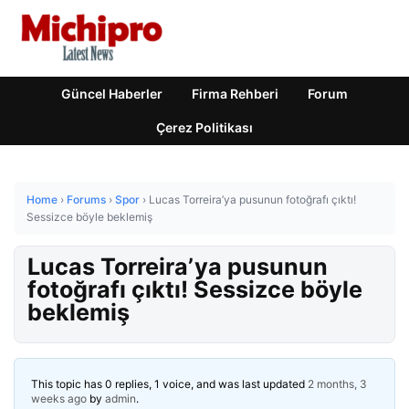
Güncel Haberler
Firma Rehberi
Forum
Çerez Politikası
Home
›
Forums
›
Spor
›
Lucas Torreira’ya pusunun fotoğrafı çıktı!
Sessizce böyle beklemiş
Lucas Torreira’ya pusunun
fotoğrafı çıktı! Sessizce böyle
beklemiş
This topic has 0 replies, 1 voice, and was last updated
2 months, 3
weeks ago
by
admin
.