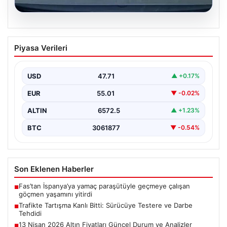
06.08.2026
Trafikte Tartışma Kanlı Bitti: Sürücüye
Piyasa Verileri
Testere ve Darbe Tehdidi
Adana'nın Sarıçam ilçesinde, trafikte gerçekleşen ciddi
bir tartışma, şiddet olayına dönüştü. Olay sırasında bir…
USD
47.71
▲ +0.17%
EUR
55.01
▼ -0.02%
ALTIN
6572.5
▲ +1.23%
BTC
3061877
▼ -0.54%
Son Eklenen Haberler
Fas’tan İspanya’ya yamaç paraşütüyle geçmeye çalışan
■
göçmen yaşamını yitirdi
Trafikte Tartışma Kanlı Bitti: Sürücüye Testere ve Darbe
■
Tehdidi
13 Nisan 2026 Altın Fiyatları Güncel Durum ve Analizler
■