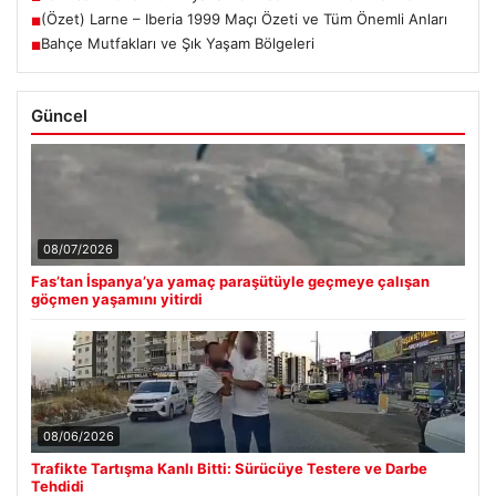
(Özet) Larne – Iberia 1999 Maçı Özeti ve Tüm Önemli Anları
■
Bahçe Mutfakları ve Şık Yaşam Bölgeleri
■
Güncel
08/07/2026
Fas’tan İspanya’ya yamaç paraşütüyle geçmeye çalışan
göçmen yaşamını yitirdi
08/06/2026
Trafikte Tartışma Kanlı Bitti: Sürücüye Testere ve Darbe
Tehdidi