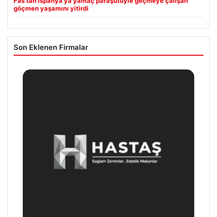
Fas’tan İspanya’ya yamaç paraşütüyle geçmeye çalışan
göçmen yaşamını yitirdi
Son Eklenen Firmalar