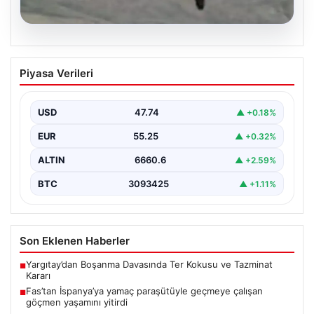
07.08.2026
Fas’tan İspanya’ya yamaç paraşütüyle
Piyasa Verileri
geçmeye çalışan göçmen yaşamını
yitirdi
USD
47.74
▲ +0.18%
{ "title": "Fas'tan İspanya'ya Yamaç Paraşütüyle
Geçmeye Çalışan Göçmen Hayatını Kaybetti",
EUR
55.25
▲ +0.32%
"content": "Fas ile…
ALTIN
6660.6
▲ +2.59%
BTC
3093425
▲ +1.11%
Son Eklenen Haberler
Yargıtay’dan Boşanma Davasında Ter Kokusu ve Tazminat
■
Kararı
Fas’tan İspanya’ya yamaç paraşütüyle geçmeye çalışan
■
göçmen yaşamını yitirdi