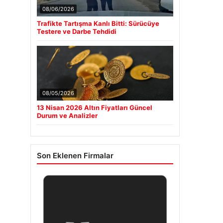
08/06/2026
Trafikte Tartışma Kanlı Bitti: Sürücüye
Testere ve Darbe Tehdidi
08/05/2026
13 Nisan 2026 Altın Fiyatları Güncel
Durum ve Analizler
Son Eklenen Firmalar