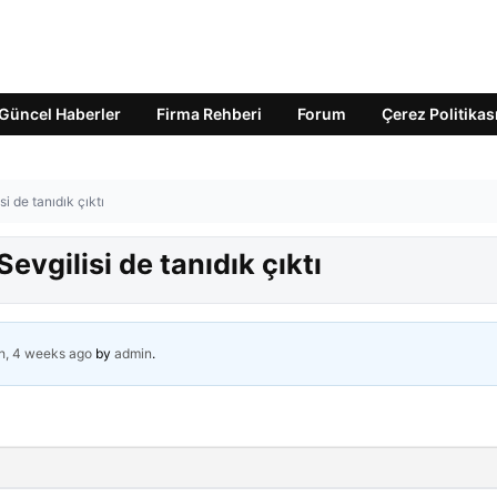
Güncel Haberler
Firma Rehberi
Forum
Çerez Politikas
i de tanıdık çıktı
evgilisi de tanıdık çıktı
h, 4 weeks ago
by
admin
.