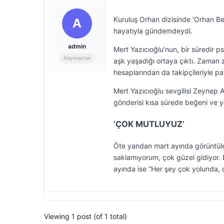
Kuruluş Orhan dizisinde ‘Orhan Bey
A
hayatıyla gündemdeydi.
admin
Mert Yazıcıoğlu’nun, bir süredir 
Keymaster
aşk yaşadığı ortaya çıktı. Zaman za
hesaplarından da takipçileriyle p
Mert Yazıcıoğlu sevgilisi Zeynep Ar
gönderisi kısa sürede beğeni ve 
‘ÇOK MUTLUYUZ’
Öte yandan mart ayında görüntülen
saklamıyorum, çok güzel gidiyor. B
ayında ise “Her şey çok yolunda, ç
Viewing 1 post (of 1 total)