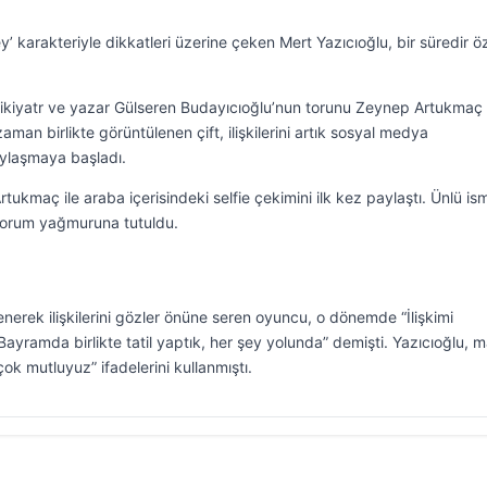
’ karakteriyle dikkatleri üzerine çeken Mert Yazıcıoğlu, bir süredir ö
psikiyatr ve yazar Gülseren Budayıcıoğlu’nun torunu Zeynep Artukmaç 
man birlikte görüntülenen çift, ilişkilerini artık sosyal medya
aylaşmaya başladı.
tukmaç ile araba içerisindeki selfie çekimini ilk kez paylaştı. Ünlü is
yorum yağmuruna tutuldu.
erek ilişkilerini gözler önüne seren oyuncu, o dönemde “İlişkimi
ayramda birlikte tatil yaptık, her şey yolunda” demişti. Yazıcıoğlu, m
ok mutluyuz” ifadelerini kullanmıştı.