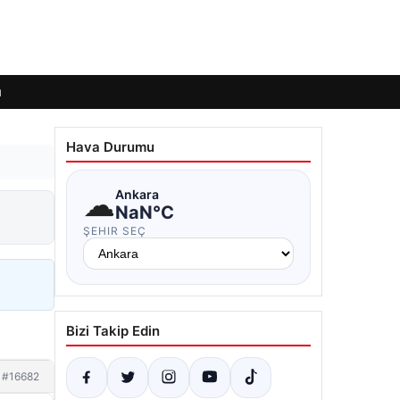
ı
Hava Durumu
☁
Ankara
NaN°C
ŞEHIR SEÇ
Bizi Takip Edin
#16682