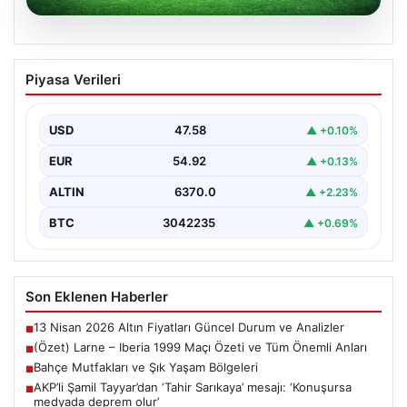
04.08.2026
(Özet) Larne – Iberia 1999 Maçı Özeti
Piyasa Verileri
ve Tüm Önemli Anları
USD
47.58
▲ +0.10%
EUR
54.92
▲ +0.13%
ALTIN
6370.0
▲ +2.23%
BTC
3042235
▲ +0.69%
Son Eklenen Haberler
13 Nisan 2026 Altın Fiyatları Güncel Durum ve Analizler
■
(Özet) Larne – Iberia 1999 Maçı Özeti ve Tüm Önemli Anları
■
Bahçe Mutfakları ve Şık Yaşam Bölgeleri
■
AKP’li Şamil Tayyar’dan ‘Tahir Sarıkaya’ mesajı: ‘Konuşursa
■
medyada deprem olur’