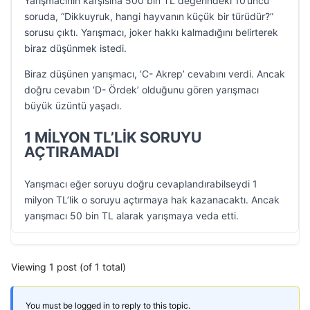
Yarışmacının karşısına 500 bin TL değerindeki 10’uncu
soruda, “Dikkuyruk, hangi hayvanın küçük bir türüdür?”
sorusu çıktı. Yarışmacı, joker hakkı kalmadığını belirterek
biraz düşünmek istedi.
Biraz düşünen yarışmacı, ‘C- Akrep’ cevabını verdi. Ancak
doğru cevabın ‘D- Ördek’ olduğunu gören yarışmacı
büyük üzüntü yaşadı.
1 MİLYON TL’LİK SORUYU
AÇTIRAMADI
Yarışmacı eğer soruyu doğru cevaplandırabilseydi 1
milyon TL’lik o soruyu açtırmaya hak kazanacaktı. Ancak
yarışmacı 50 bin TL alarak yarışmaya veda etti.
Viewing 1 post (of 1 total)
You must be logged in to reply to this topic.