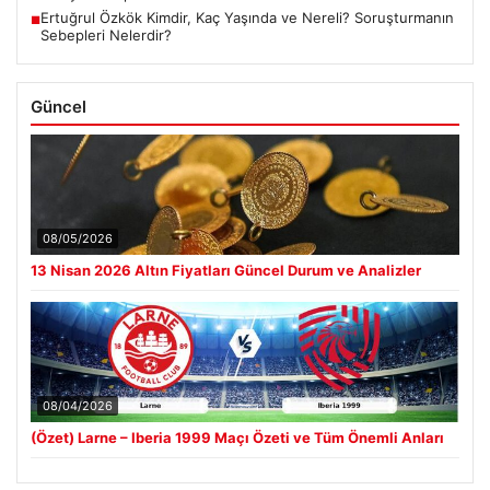
Ertuğrul Özkök Kimdir, Kaç Yaşında ve Nereli? Soruşturmanın
■
Sebepleri Nelerdir?
Güncel
08/05/2026
13 Nisan 2026 Altın Fiyatları Güncel Durum ve Analizler
08/04/2026
(Özet) Larne – Iberia 1999 Maçı Özeti ve Tüm Önemli Anları