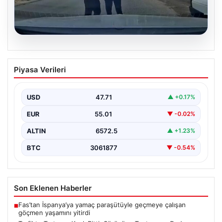
06.08.2026
Trafikte Tartışma Kanlı Bitti: Sürücüye
Piyasa Verileri
Testere ve Darbe Tehdidi
Adana'nın Sarıçam ilçesinde, trafikte gerçekleşen ciddi
bir tartışma, şiddet olayına dönüştü. Olay sırasında bir…
USD
47.71
▲ +0.17%
EUR
55.01
▼ -0.02%
ALTIN
6572.5
▲ +1.23%
BTC
3061877
▼ -0.54%
Son Eklenen Haberler
Fas’tan İspanya’ya yamaç paraşütüyle geçmeye çalışan
■
göçmen yaşamını yitirdi