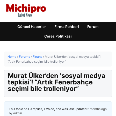
Güncel Haberler
Firma Rehberi
Forum
Çerez Politikası
Home
›
Forums
›
Finans
›
Murat Ülker’den ‘sosyal medya tepkisi’!
“Artık Fenerbahçe seçimi bile trolleniyor”
Murat Ülker’den ‘sosyal medya
tepkisi’! “Artık Fenerbahçe
seçimi bile trolleniyor”
This topic has 0 replies, 1 voice, and was last updated
2 months ago
by
admin
.