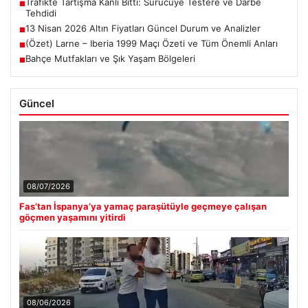
Trafikte Tartışma Kanlı Bitti: Sürücüye Testere ve Darbe
■
Tehdidi
13 Nisan 2026 Altın Fiyatları Güncel Durum ve Analizler
■
(Özet) Larne – Iberia 1999 Maçı Özeti ve Tüm Önemli Anları
■
Bahçe Mutfakları ve Şık Yaşam Bölgeleri
■
Güncel
08/07/2026
Fas’tan İspanya’ya yamaç paraşütüyle geçmeye çalışan
göçmen yaşamını yitirdi
08/06/2026