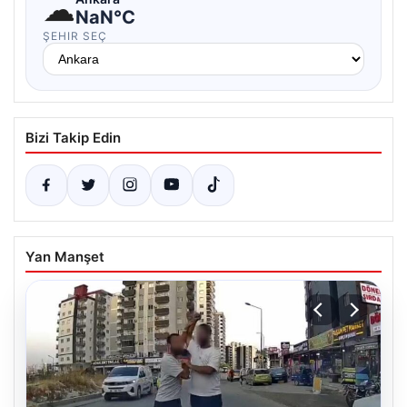
☁
NaN°C
ŞEHIR SEÇ
Bizi Takip Edin
Yan Manşet