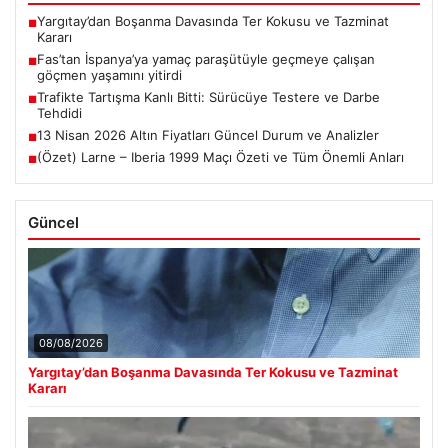
Yargıtay’dan Boşanma Davasında Ter Kokusu ve Tazminat
■
Kararı
Fas’tan İspanya’ya yamaç paraşütüyle geçmeye çalışan
■
göçmen yaşamını yitirdi
Trafikte Tartışma Kanlı Bitti: Sürücüye Testere ve Darbe
■
Tehdidi
13 Nisan 2026 Altın Fiyatları Güncel Durum ve Analizler
■
(Özet) Larne – Iberia 1999 Maçı Özeti ve Tüm Önemli Anları
■
Güncel
08/08/2026
Yargıtay’dan Boşanma Davasında Ter Kokusu ve Tazminat
Kararı