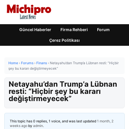
Güncel Haberler
Firma Rehberi
Forum
Çerez Politikası
Home
›
Forums
›
Finans
›
Netayahu’dan Trump’a Lübnan resti: “Hiçbir
şey bu kararı değiştirmeyecek”
Netayahu’dan Trump’a Lübnan
resti: “Hiçbir şey bu kararı
değiştirmeyecek”
This topic has 0 replies, 1 voice, and was last updated
1 month, 2
weeks ago
by
admin
.