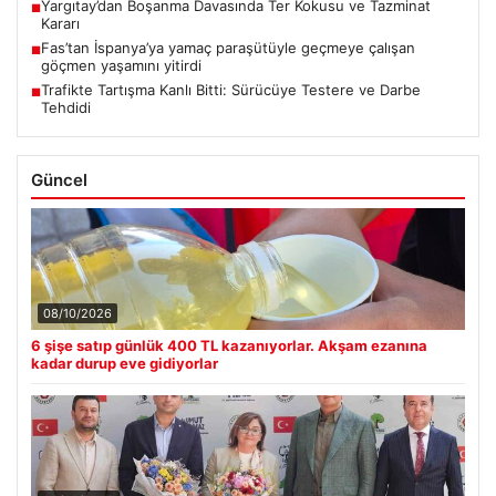
Yargıtay’dan Boşanma Davasında Ter Kokusu ve Tazminat
■
Kararı
Fas’tan İspanya’ya yamaç paraşütüyle geçmeye çalışan
■
göçmen yaşamını yitirdi
Trafikte Tartışma Kanlı Bitti: Sürücüye Testere ve Darbe
■
Tehdidi
Güncel
08/10/2026
6 şişe satıp günlük 400 TL kazanıyorlar. Akşam ezanına
kadar durup eve gidiyorlar