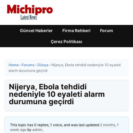
Güncel Haberler
Firma Rehberi
Forum
Çerez Politikası
Home
›
Forums
›
Dünya
›
Nijerya, Ebola tehdidi nedeniyle 10 eyaleti
alarm durumuna geçirdi
Nijerya, Ebola tehdidi
nedeniyle 10 eyaleti alarm
durumuna geçirdi
This topic has 0 replies, 1 voice, and was last updated
2 months, 1
week ago
by
admin
.