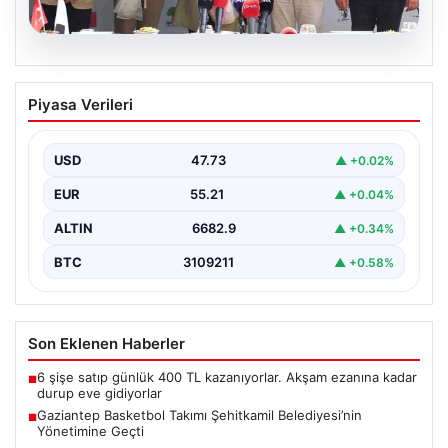
09.08.2026
Gaziantep Basketbol Takımı Şehitkamil
Piyasa Verileri
Belediyesi’nin Yönetimine Geçti
Türkiye Sigorta Türkiye Basketbol Ligi’nde mücadele
eden Gaziantep Basketbol takımının yönetiminde
USD
47.73
▲ +0.02%
önemli bir değişiklik…
EUR
55.21
▲ +0.04%
ALTIN
6682.9
▲ +0.34%
BTC
3109211
▲ +0.58%
Son Eklenen Haberler
6 şişe satıp günlük 400 TL kazanıyorlar. Akşam ezanına kadar
■
durup eve gidiyorlar
Gaziantep Basketbol Takımı Şehitkamil Belediyesi’nin
■
Yönetimine Geçti