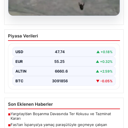
07.08.2026
Fas’tan İspanya’ya yamaç paraşütüyle
Piyasa Verileri
geçmeye çalışan göçmen yaşamını
yitirdi
USD
47.74
▲ +0.18%
{ "title": "Fas'tan İspanya'ya Yamaç Paraşütüyle
Geçmeye Çalışan Göçmen Hayatını Kaybetti",
EUR
55.25
▲ +0.32%
"content": "Fas ile…
ALTIN
6660.6
▲ +2.59%
BTC
3091856
▼ -0.05%
Son Eklenen Haberler
Yargıtay’dan Boşanma Davasında Ter Kokusu ve Tazminat
■
Kararı
Fas’tan İspanya’ya yamaç paraşütüyle geçmeye çalışan
■