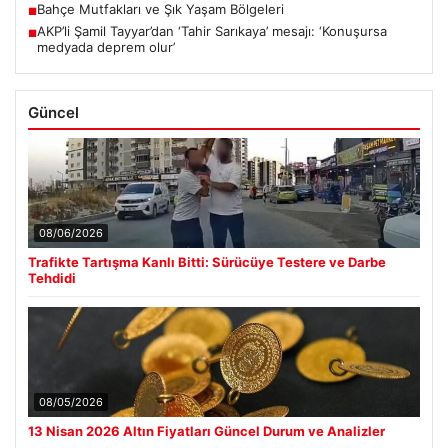
Bahçe Mutfakları ve Şık Yaşam Bölgeleri
■
AKP’li Şamil Tayyar’dan ‘Tahir Sarıkaya’ mesajı: ‘Konuşursa
■
medyada deprem olur’
Güncel
08/06/2026
Trafikte Tartışma Kanlı Bitti: Sürücüye Testere ve Darbe
Tehdidi
08/05/2026
13 Nisan 2026 Altın Fiyatları Güncel Durum ve Analizler