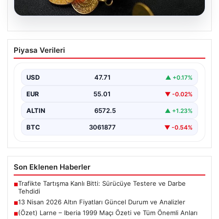
05.08.2026
13 Nisan 2026 Altın Fiyatları Güncel
Piyasa Verileri
Durum ve Analizler
Altın piyasasında hareketlilik, son dönemde yaşanan
uluslararası gelişmeler ve jeopolitical riskler nedeniyle
USD
47.71
▲ +0.17%
oldukça dalgalı…
EUR
55.01
▼ -0.02%
ALTIN
6572.5
▲ +1.23%
BTC
3061877
▼ -0.54%
Son Eklenen Haberler
Trafikte Tartışma Kanlı Bitti: Sürücüye Testere ve Darbe
■
Tehdidi
13 Nisan 2026 Altın Fiyatları Güncel Durum ve Analizler
■
(Özet) Larne – Iberia 1999 Maçı Özeti ve Tüm Önemli Anları
■