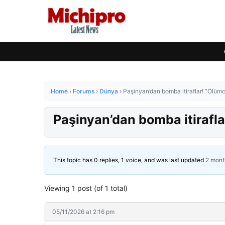
Home
›
Forums
›
Dünya
›
Paşinyan’dan bomba itiraflar! “Ölümc
Paşinyan’dan bomba itirafla
This topic has 0 replies, 1 voice, and was last updated
2 mont
Viewing 1 post (of 1 total)
05/11/2026 at 2:16 pm