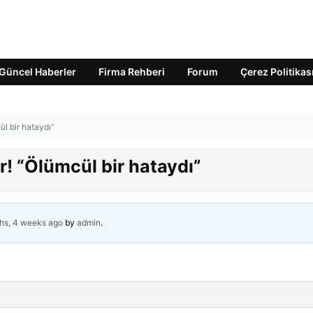
Güncel Haberler
Firma Rehberi
Forum
Çerez Politikas
ül bir hataydı”
r! “Ölümcül bir hataydı”
hs, 4 weeks ago
by
admin
.