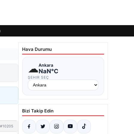
ı
Hava Durumu
☁
Ankara
NaN°C
ŞEHIR SEÇ
Bizi Takip Edin
#10205