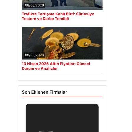
08/06/2026
Trafikte Tartışma Kanlı Bitti: Sürücüye
Testere ve Darbe Tehdidi
08/05/2026
13 Nisan 2026 Altın Fiyatları Güncel
Durum ve Analizler
Son Eklenen Firmalar