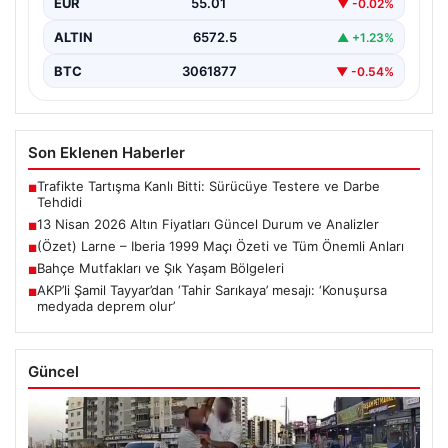
EUR
55.01
▼ -0.02%
ALTIN
6572.5
▲ +1.23%
BTC
3061877
▼ -0.54%
Son Eklenen Haberler
Trafikte Tartışma Kanlı Bitti: Sürücüye Testere ve Darbe
■
Tehdidi
13 Nisan 2026 Altın Fiyatları Güncel Durum ve Analizler
■
(Özet) Larne – Iberia 1999 Maçı Özeti ve Tüm Önemli Anları
■
Bahçe Mutfakları ve Şık Yaşam Bölgeleri
■
AKP’li Şamil Tayyar’dan ‘Tahir Sarıkaya’ mesajı: ‘Konuşursa
■
medyada deprem olur’
Güncel