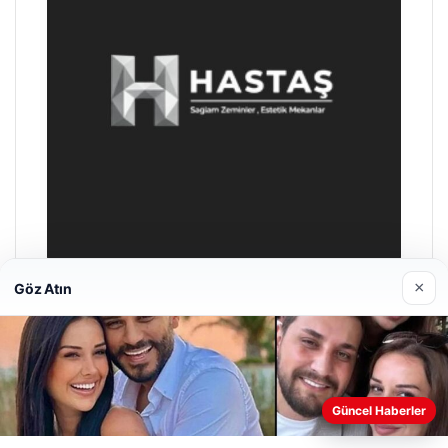
×
Göz Atın
Prenses Night Club
04/29/2026
Web sitemizi nasıl kullandığınızı daha iyi anlayabilmek,
Güncel Haberler
deneyiminizi kişiselleştirmek ve geliştirmek amacıyla çerezler