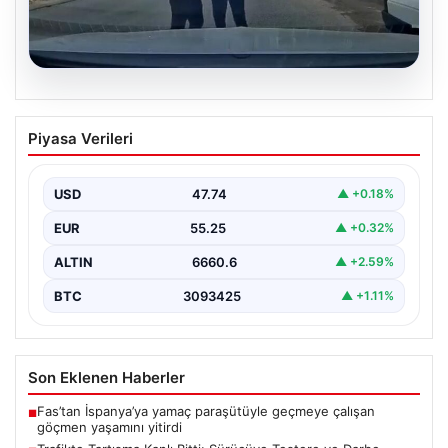
06.08.2026
Trafikte Tartışma Kanlı Bitti: Sürücüye
Piyasa Verileri
Testere ve Darbe Tehdidi
Adana'nın Sarıçam ilçesinde, trafikte gerçekleşen ciddi
bir tartışma, şiddet olayına dönüştü. Olay sırasında bir…
USD
47.74
▲ +0.18%
EUR
55.25
▲ +0.32%
ALTIN
6660.6
▲ +2.59%
BTC
3093425
▲ +1.11%
Son Eklenen Haberler
Fas’tan İspanya’ya yamaç paraşütüyle geçmeye çalışan
■
göçmen yaşamını yitirdi