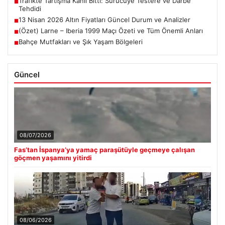
Trafikte Tartışma Kanlı Bitti: Sürücüye Testere ve Darbe
■
Tehdidi
13 Nisan 2026 Altın Fiyatları Güncel Durum ve Analizler
■
(Özet) Larne – Iberia 1999 Maçı Özeti ve Tüm Önemli Anları
■
Bahçe Mutfakları ve Şık Yaşam Bölgeleri
■
Güncel
08/07/2026
Fas’tan İspanya’ya yamaç paraşütüyle geçmeye çalışan
göçmen yaşamını yitirdi
08/06/2026