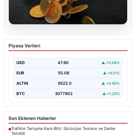
05.08.2026
13 Nisan 2026 Altın Fiyatları Güncel
Piyasa Verileri
Durum ve Analizler
Altın piyasasında hareketlilik, son dönemde yaşanan
uluslararası gelişmeler ve jeopolitical riskler nedeniyle
USD
47.60
▲ +0.06%
oldukça dalgalı…
EUR
55.08
▲ +0.11%
ALTIN
6522.0
▲ +0.40%
BTC
3077802
▲ +1.23%
Son Eklenen Haberler
Trafikte Tartışma Kanlı Bitti: Sürücüye Testere ve Darbe
■
Tehdidi