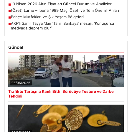
13 Nisan 2026 Altın Fiyatları Güncel Durum ve Analizler
■
(Özet) Larne – Iberia 1999 Maçı Özeti ve Tüm Önemli Anları
■
Bahçe Mutfakları ve Şık Yaşam Bölgeleri
■
AKP’li Şamil Tayyar’dan ‘Tahir Sarıkaya’ mesajı: ‘Konuşursa
■
medyada deprem olur’
Güncel
08/06/2026
Trafikte Tartışma Kanlı Bitti: Sürücüye Testere ve Darbe
Tehdidi